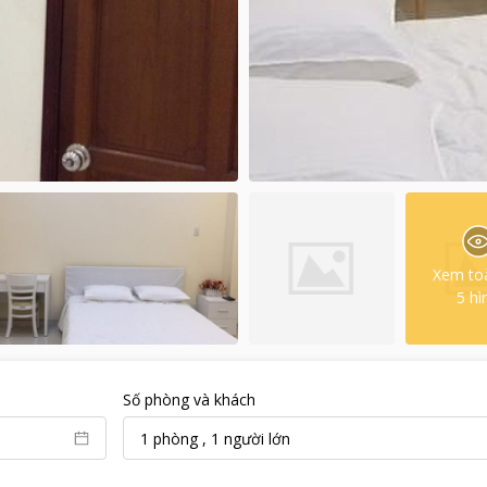
Xem to
5
hì
Số phòng và khách
1
phòng
,
1
người lớn