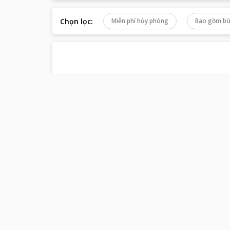
Chọn lọc
:
Miễn phí hủy phòng
Bao gồm bữ
Rất t
Thông tin về
Service Rooms nea