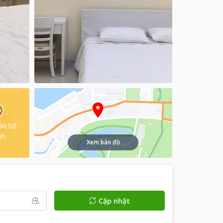
àn bộ
nh
Xem bản đồ
Cập nhật