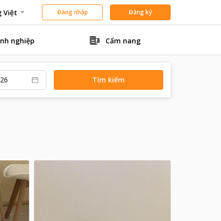
 Việt
Đăng nhập
Đăng ký
nh nghiệp
Cẩm nang
Tìm kiếm