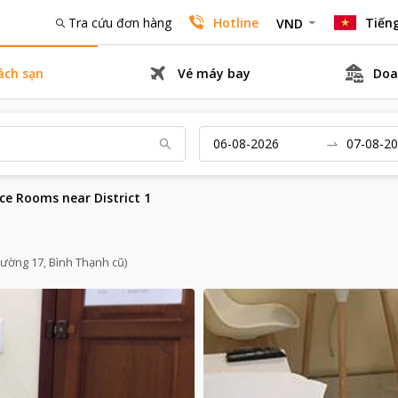
Tra cứu đơn hàng
Hotline
Tiếng
VND
ách sạn
Vé máy bay
Doa
ice Rooms near District 1
hường 17, Bình Thạnh cũ)