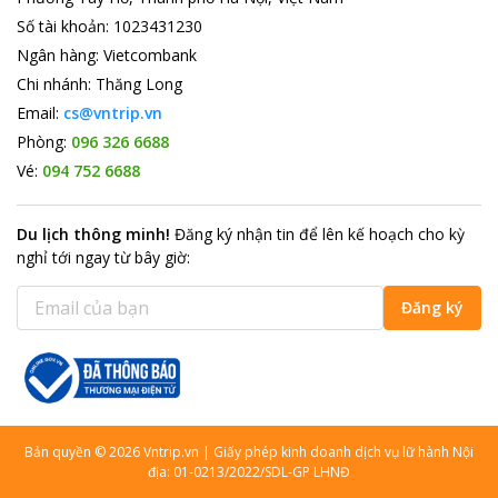
Số tài khoản
:
1023431230
Ngân hàng
:
Vietcombank
Chi nhánh
:
Thăng Long
Email:
cs@vntrip.vn
Phòng:
096 326 6688
Vé:
094 752 6688
Du lịch thông minh
!
Đăng ký nhận tin để lên kế hoạch cho kỳ
nghỉ tới ngay từ bây giờ
:
Đăng ký
Bản quyền
©
2026
Vntrip.vn
|
Giấy phép kinh doanh dịch vụ lữ hành Nội
địa: 01-0213/2022/SDL-GP LHNĐ