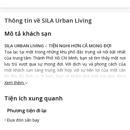
Thông tin về
SILA Urban Living
Mô tả khách sạn
SILA URBAN LIVING – TIỆN NGHI HƠN CẢ MONG ĐỢI
Tọa lạc tại một trong những khu phố đặc trưng và nổi bật nhất
của trung tâm Thành Phố Hồ Chí Minh, bạn sẽ tìm thấy một nơi
lưu trú vượt qua sự mong đợi. Với dịch vụ và phong cách của
một khách sạn sang trọng, kết hợp với sự tiện lợi của một căn
hộ đầy đủ dịch vụ đi kèm, bạn sẽ khám phá một nơi giao thoa
hài hòa trong phong cách sống.
Xem thêm
SILA URBAN LIVING – Nơi giao thoa hài hòa trong phong
cách sống.
Tiện ích xung quanh
Ngay khi dừng chân tại khách sạn, bạn lập tức trở thành một
phần của cộng đồng SILA. Bạn sẽ được chào đón bằng nụ cười
Phương tiện đi lại
thân thiện và lòng hiếu khách của Việt Nam nổi tiếng khắp thế
•
Đưa đón sân bay
giới. Chúng tôi hân hạnh được đón tiếp và phục vụ quý khách
trong suốt kỳ nghỉ của bạn.