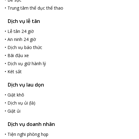
Khách sạn sẽ đóng cửa bể bơi từ 17-29/12/2022.
•
Trung tâm thể dục thể thao
Dịch vụ lễ tân
•
Lễ tân 24 giờ
•
An ninh 24 giờ
•
Dịch vụ báo thức
•
Bãi đậu xe
•
Dịch vụ giữ hành lý
•
Két sắt
Dịch vụ lau dọn
•
Giặt khô
•
Dịch vụ ủi (là)
•
Giặt ủi
Dịch vụ doanh nhân
•
Tiện nghi phòng họp