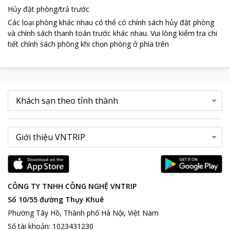
thơ mộng và cầu Sông Hàn - cây cầu quay đầu tiên do kỹ sư,
Hủy đặt phòng/trả trước
công nhân Việt Nam tự thiết kế và thi công, và là cây cầu quay
Các loại phòng khác nhau có thể có chính sách hủy đặt phòng
duy nhất ở Việt Nam hiện nay. Cách
Silver Sea Hotel
5,4km Cầu
và chính sách thanh toán trước khác nhau
.
Vui lòng kiểm tra chi
Sông Hàn là biểu tượng cho sức sống mới, là khát vọng đi lên
tiết chính sách phòng khi chọn phòng ở phía trên
của Thành Phố này.
Khi nghỉ dưỡng tại
Silver Sea Hotel
du khách sẽ được tận
hưởng một không gian nghỉ dưỡng tuyệt vời và chiêm ngưỡng
vẻ đẹp quyến rũ của khung cảnh nơi đây , người dân nồng hậu,
thân thiện vô cùng dễ mến.
CÔNG TY TNHH CÔNG NGHỆ VNTRIP
Số 10/55 đường Thụy Khuê
Phường Tây Hồ, Thành phố Hà Nội, Việt Nam
Số tài khoản
:
1023431230