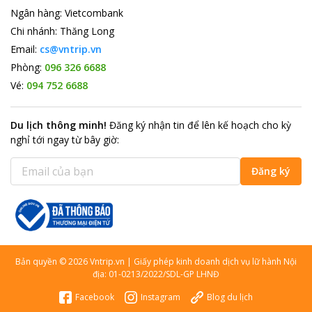
Ngân hàng
:
Vietcombank
Chi nhánh
:
Thăng Long
Email:
cs@vntrip.vn
Phòng:
096 326 6688
Vé:
094 752 6688
Du lịch thông minh
!
Đăng ký nhận tin để lên kế hoạch cho kỳ
nghỉ tới ngay từ bây giờ
:
Đăng ký
Bản quyền
©
2026
Vntrip.vn
|
Giấy phép kinh doanh dịch vụ lữ hành Nội
địa: 01-0213/2022/SDL-GP LHNĐ
Facebook
Instagram
Blog du lịch