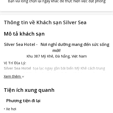
Bạn vui lòng chọn lại ngày khác để thực hiện việc đặt phòng
Thông tin về
Khách sạn Silver Sea
Mô tả khách sạn
Silver Sea Hotel -
Nơi nghỉ dưỡng mang đến sức sống
mới!
Khu 387 Mỹ Khê, Đà Nẵng, Việt Nam
Vị Trí Địa Lý:
Silver Sea Hotel
tọa lạc ngay gần bãi biển Mỹ Khê cách trung
tâm thành phố khoảng 5 - 10 phút đi Taxi. Khách sạn nằm cách
Xem thêm
Sân bay Quốc tế Đà Nẵng và Ga Đà Nẵng 5 km. Cách Phố cổ Hội
An nổi tiếng khoảng 20 km. Với vị trí thuận lợi sẽ giúp bạn dễ
Tiện ích xung quanh
dàng tham quan được nhiều địa điểm nổi tiếng của Thành Phố
Đà Nẵng .
Phương tiện đi lại
Đặc Điểm Khách Sạn:
Khách sạn Silver Sea
thu hút du khách bởi gam màu trang trí
•
Xe hơi