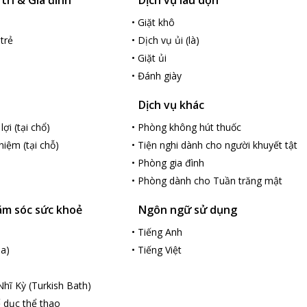
ển, với hương thơm hấp dẫn của những hàng mực khô, hàng khoai lang
•
Giặt khô
nh Van Bay
sẽ đem đến cho du khách những phút giây lí tưởng đầy yê
trẻ
•
Dịch vụ ủi (là)
•
Giặt ủi
•
Đánh giày
Dịch vụ khác
ợi (tại chổ)
•
Phòng không hút thuốc
niệm (tại chỗ)
•
Tiện nghi dành cho người khuyết tật
•
Phòng gia đình
•
Phòng dành cho Tuần trăng mật
ăm sóc sức khoẻ
Ngôn ngữ sử dụng
•
Tiếng Anh
a)
•
Tiếng Việt
hĩ Kỳ (Turkish Bath)
 dục thể thao