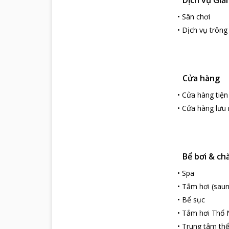
club bên bờ bi
•
Sân chơi
Six Senses Ni
•
Dịch vụ trông 
phiền.
Cửa hàng
•
Cửa hàng tiện l
•
Cửa hàng lưu 
Bể bơi & ch
•
Spa
•
Tắm hơi (saun
•
Bể sục
•
Tắm hơi Thổ N
•
Trung tâm thể