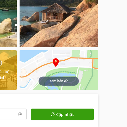
àn bộ
ình
Xem bản đồ
Cập nhật