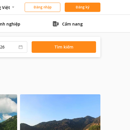
 Việt
Đăng nhập
Đăng ký
nh nghiệp
Cẩm nang
Tìm kiếm