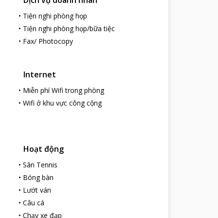
 nướng,..
•
Tiện nghi phòng họp
n bình, sâu lắng, không u sầu, không lo muộn
•
Tiện nghi phòng họp/bữa tiệc
•
Fax/ Photocopy
Internet
•
Miễn phí Wifi trong phòng
•
Wifi ở khu vực công cộng
Hoạt động
•
Sân Tennis
•
Bóng bàn
•
Lướt ván
•
Câu cá
•
Chạy xe đạp