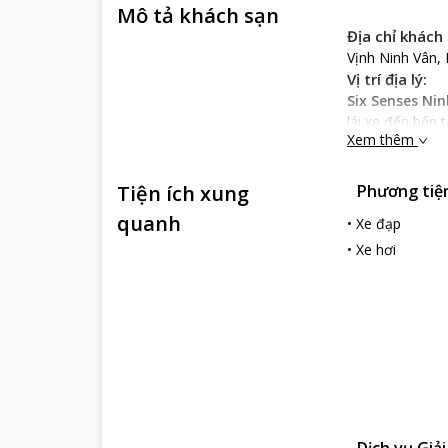
Mô tả khách sạn
Địa chỉ khách
Vịnh Ninh Vân,
Vị trí địa lý:
Six Senses Ni
lái xe đến bến 
Xem thêm
Đặc điểm khác
Six Senses Ni
Tiện ích xung
Phương tiện 
bạn có thể lắng
những mái nhà 
quanh
•
Xe đạp
vi vu, những c
•
Xe hơi
Dịch vụ khách
Six Senses Ni
đầy đủ tiện ngh
Từ phòng ngủ c
gió biển thổi v
Bên cạnh nghỉ d
Những điểm du
Thành phố Nha 
Dịch vụ Giải
Nha Trang là nơ