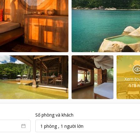
Xem to
118
h
Số phòng và khách
1
phòng
,
1
người lớn