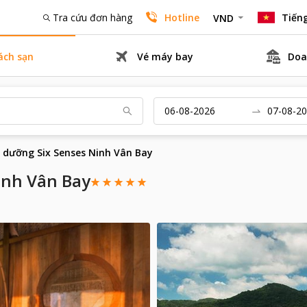
Tra cứu đơn hàng
Hotline
Tiếng
VND
ách sạn
Vé máy bay
Doa
 dưỡng Six Senses Ninh Vân Bay
inh Vân Bay