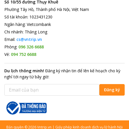
Số 10/55 đường Thụy Khuê
Phường Tây Hồ, Thành phố Hà Nội, Việt Nam
Số tài khoản
:
1023431230
Ngân hàng
:
Vietcombank
Chi nhánh
:
Thăng Long
Email:
cs@vntrip.vn
Phòng:
096 326 6688
Vé:
094 752 6688
Du lịch thông minh
!
Đăng ký nhận tin để lên kế hoạch cho kỳ
nghỉ tới ngay từ bây giờ
:
Đăng ký
Bản quyền
©
2026
Vntrip.vn
|
Giấy phép kinh doanh dịch vụ lữ hành Nội