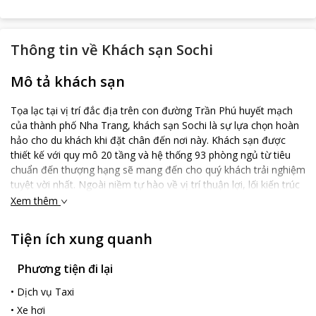
Thông tin về
Khách sạn Sochi
Mô tả khách sạn
Tọa lạc tại vị trí đắc địa trên con đường Trần Phú huyết mạch
của thành phố Nha Trang, khách sạn Sochi là sự lựa chọn hoàn
hảo cho du khách khi đặt chân đến nơi này. Khách sạn được
thiết kế với quy mô 20 tầng và hệ thống 93 phòng ngủ từ tiêu
chuẩn đến thượng hạng sẽ mang đến cho quý khách trải nghiệm
tuyệt vời nhất. Ngoài niềm tự hào về vị trí thuận lợi, lối kiến trúc
riêng tư thanh lịch, các phòng ngủ đều được trang bị nội thất
Xem thêm
hiện đại cao cấp, sắp xếp ấn tượng, đặc biệt tất cả các phòng
đều có ban công đón gió thông thoáng để quý khách tận hưởng
Tiện ích xung quanh
không gian yên lặng riêng biệt. Ngoài dịch vụ lưu trú, khách sạn
còn cung cấp đầy đủ các dịch vụ tiện ích nâng cao như: hồ bơi,
Phương tiện đi lại
phòng tập Gym, nhà hàng cao cấp - đem đến cho Quý khách
những giây phút thoải mái và ấn tượng khi lưu trú tại đây. Đến
•
Dịch vụ Taxi
với Khách sạn Sochi, Quý khách sẽ có những ấn tượng khó quên
•
Xe hơi