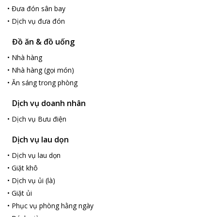
không chỉ bởi vẻ đẹp về kiến trúc, sự tiện nghi hạng nhất mà còn
•
Đưa đón sân bay
bởi sự phục vụ nhiệt tình, chu đáo của đội ngũ nhân viên khách
•
Dịch vụ đưa đón
sạn. Khách sạn Sochi mong muốn sẽ là địa chỉ tin cậy khi quý
khách đến nghỉ ngơi hay công tác tại thành phố biển Nha Trang.
Đồ ăn & đồ uống
•
Nhà hàng
•
Nhà hàng (gọi món)
•
Ăn sáng trong phòng
Dịch vụ doanh nhân
•
Dịch vụ Bưu điện
Dịch vụ lau dọn
•
Dịch vụ lau dọn
•
Giặt khô
•
Dịch vụ ủi (là)
•
Giặt ủi
•
Phục vụ phòng hằng ngày