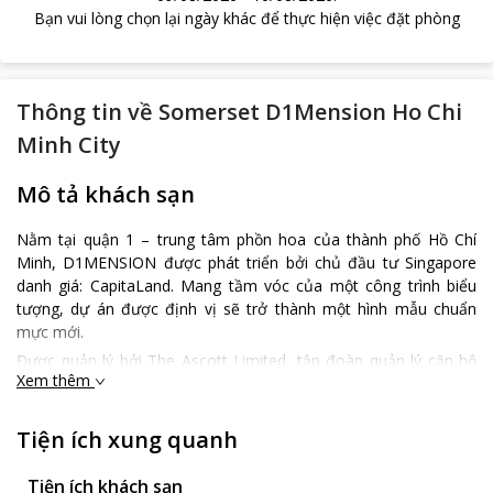
Bạn vui lòng chọn lại ngày khác để thực hiện việc đặt phòng
Thông tin về
Somerset D1Mension Ho Chi
Minh City
Mô tả khách sạn
Nằm tại quận 1 – trung tâm phồn hoa của thành phố Hồ Chí
Minh, D1MENSION được phát triển bởi chủ đầu tư Singapore
danh giá: CapitaLand. Mang tầm vóc của một công trình biểu
tượng, dự án được định vị sẽ trở thành một hình mẫu chuẩn
mực mới.
Được quản lý bởi The Ascott Limited, tập đoàn quản lý căn hộ
Xem thêm
dịch vụ lớn nhất thế giới, dự án bao gồm hai tòa tháp,
D1MENSION và Somerset, với 102 căn hộ độc nhất dành cho cư
dân và 200 căn hộ dịch vụ sở hữu những dịch vụ hoàn hảo và
Tiện ích xung quanh
mang bản sắc riêng.
Tại D1MENSION, mọi giới hạn về một cuộc sống đẳng cấp sẽ
Tiện ích khách sạn