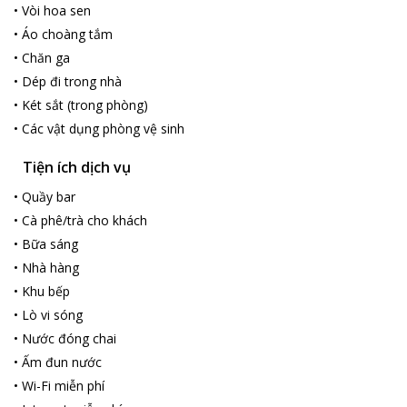
•
Vòi hoa sen
•
Áo choàng tắm
•
Chăn ga
•
Dép đi trong nhà
•
Két sắt (trong phòng)
•
Các vật dụng phòng vệ sinh
Tiện ích dịch vụ
•
Quầy bar
•
Cà phê/trà cho khách
•
Bữa sáng
•
Nhà hàng
•
Khu bếp
•
Lò vi sóng
•
Nước đóng chai
•
Ấm đun nước
•
Wi-Fi miễn phí