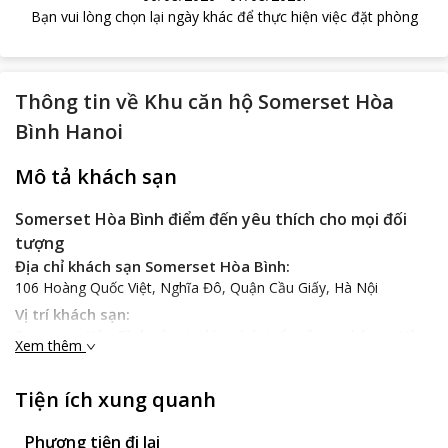
Bạn vui lòng chọn lại ngày khác để thực hiện việc đặt phòng
Thông tin về
Khu căn hộ Somerset Hòa
Bình Hanoi
Mô tả khách sạn
Somerset Hòa Bình điểm đến yêu thích cho mọi đối
tượng
Địa chỉ khách sạn Somerset Hòa Bình:
106 Hoàng Quốc Việt, Nghĩa Đô, Quận Cầu Giấy, Hà Nội
Vị trí khách sạn:
Somerset Hòa Bình
nằm tại khu phát triển công nghệ cao Hòa
Xem thêm
Lạc và khu Công nghiệp Thăng Long. Khách hàng có thể dễ
dàng đi đến sân bay Quốc tế Nội Bài; mất 15 phút để tới trung
Tiện ích xung quanh
tâm Hà Nội tìm hiểu và khám phá vẻ đẹp Hà Nội trái tim của đất
nước Việt Nam.
Phương tiện đi lại
Đặc điểm của khách sạn: