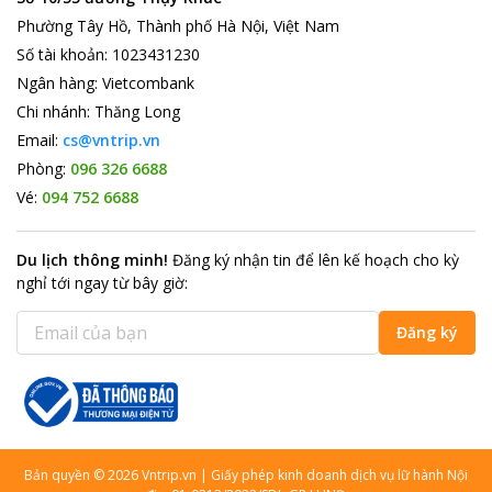
Phường Tây Hồ, Thành phố Hà Nội, Việt Nam
Số tài khoản
:
1023431230
Ngân hàng
:
Vietcombank
Chi nhánh
:
Thăng Long
Email:
cs@vntrip.vn
Phòng:
096 326 6688
Vé:
094 752 6688
Du lịch thông minh
!
Đăng ký nhận tin để lên kế hoạch cho kỳ
nghỉ tới ngay từ bây giờ
:
Đăng ký
Bản quyền
©
2026
Vntrip.vn
|
Giấy phép kinh doanh dịch vụ lữ hành Nội