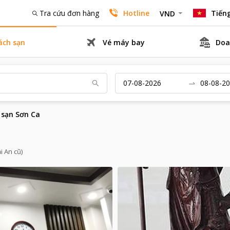
Tra cứu đơn hàng
Hotline
Tiếng
VND
ách sạn
Vé máy bay
Doa
 sạn Sơn Ca
i An cũ)