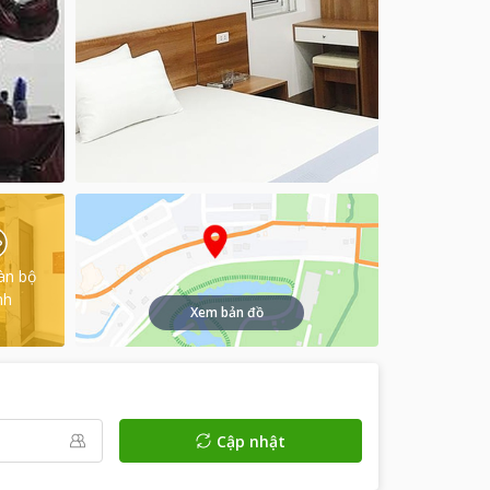
àn bộ
nh
Xem bản đồ
Cập nhật