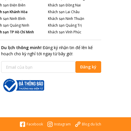
h sạn
Điện Biên
Khách sạn
Đồng Nai
h sạn
Khánh Hòa
Khách sạn
Lai Châu
h sạn
Ninh Bình
Khách sạn
Ninh Thuận
h sạn
Quảng Ninh
Khách sạn
Quảng Trị
h sạn
TP Hồ Chí Minh
Khách sạn
Vĩnh Phúc
Du lịch thông minh
!
Đăng ký nhận tin để lên kế
hoạch cho kỳ nghỉ tới ngay từ bây giờ
:
Đăng ký
Facebook
Instagram
Blog du lịch