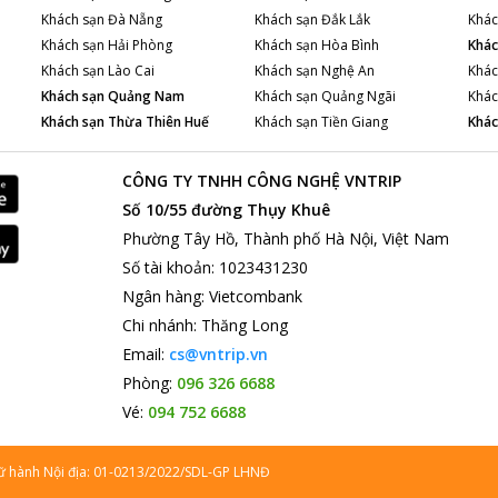
Khách sạn
Đà Nẵng
Khách sạn
Đắk Lắk
Khác
Khách sạn
Hải Phòng
Khách sạn
Hòa Bình
Khác
Khách sạn
Lào Cai
Khách sạn
Nghệ An
Khác
Khách sạn
Quảng Nam
Khách sạn
Quảng Ngãi
Khác
Khách sạn
Thừa Thiên Huế
Khách sạn
Tiền Giang
Khác
CÔNG TY TNHH CÔNG NGHỆ VNTRIP
Số 10/55 đường Thụy Khuê
Phường Tây Hồ, Thành phố Hà Nội, Việt Nam
Số tài khoản
:
1023431230
Ngân hàng
:
Vietcombank
Chi nhánh
:
Thăng Long
Email:
cs@vntrip.vn
Phòng:
096 326 6688
Vé:
094 752 6688
lữ hành Nội địa: 01-0213/2022/SDL-GP LHNĐ