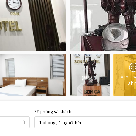
Xem to
8
hì
Số phòng và khách
1
phòng
,
1
người lớn