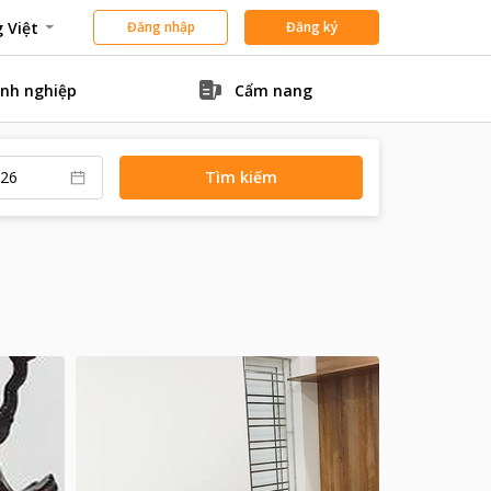
 Việt
Đăng nhập
Đăng ký
nh nghiệp
Cẩm nang
Tìm kiếm