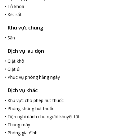
Sơn Thủy 2
cách Hồ Xuân Hương 1,3 km và Vườn hoa Đà Lạt 2
•
Tủ khóa
km. Sân bay gần nhất là sân bay Liên Khương, cách đó 22 km.
•
Két sắt
Khu vực chung
•
Sân
Dịch vụ lau dọn
•
Giặt khô
•
Giặt ủi
•
Phục vụ phòng hằng ngày
Dịch vụ khác
•
Khu vực cho phép hút thuốc
•
Phòng không hút thuốc
•
Tiện nghi dành cho người khuyết tật
•
Thang máy
•
Phòng gia đình