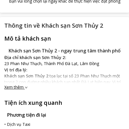
Bạn vui lòng chọn lại ngày khác để thực hiện việc đặt phòng
Thông tin về
Khách sạn Sơn Thủy 2
Mô tả khách sạn
Khách sạn Sơn Thủy 2 - ngay trung tâm thành phố
Địa chỉ khách sạn Sơn Thủy 2:
23 Phan Như Thạch, Thành Phố Đà Lạt, Lâm Đồng
Vị trí địa lý:
Khách sạn Sơn Thủy 2
tọa lạc tại số 23 Phan Như Thạch một
trong 2 con đường nhiều khách sạn nhất Đà Lạt hiện nay. Vị trí
Xem thêm
khách sạn nằm ngay tại trung tâm thành phố cách chợ Đà Lạt
chỉ 5 phút đi bộ, cho phép du khách thoải mái tham quan các
địa danh cũng như khu mua sắm của thành phố mà không mất
Tiện ích xung quanh
quá nhiều thời gian đi lại.
Đặc điểm khách sạn:
Phương tiện đi lại
Khách sạn Sơn Thủy 2
là khách sạn tiêu chuẩn 2 sao với thiết
•
Dịch vụ Taxi
kế theo phong cách hiện đại làm nổi bật sự sang trọng và tinh