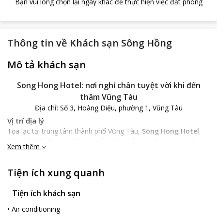
Bạn vui lòng chọn lại ngày khác để thực hiện việc đặt phòng
Thông tin về
Khách sạn Sông Hồng
Mô tả khách sạn
Song Hong Hotel: nơi nghỉ chân tuyệt vời khi đến
thăm Vũng Tàu
Địa chỉ: Số 3, Hoàng Diệu, phường 1, Vũng Tàu
Vị trí địa lý
Tọa lạc tại trung tâm thành phố Vũng Tàu,
Song Hong Hotel
chỉ cách Bãi Trước 100 mét, nằm trong khu dịch vụ cách bến
Xem thêm
tàu ngầm khoảng 5 phút đi taxi, bạn sẽ rất dễ dàng để tiếp cận
các địa điểm du lịch nổi tiếng cũng như di chuyển xung quanh
Tiện ích xung quanh
thành phố Vũng Tàu xinh đẹp.
Đặc điểm khách sạn
Tiện ích khách sạn
Song Hong Hotel
sẽ tạo ấn tượng cho các du khách ngay từ khi
nhìn thấy lần đầu tiên đó là cảm giác nhẹ nhàng, ấm áp, đơn
•
Air conditioning
giản mà hiện đại, trang nhã mà sang trọng. Được chú trọng đến