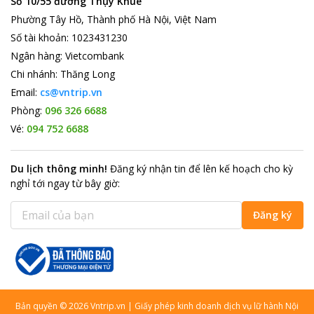
Số 10/55 đường Thụy Khuê
Phường Tây Hồ, Thành phố Hà Nội, Việt Nam
Số tài khoản
:
1023431230
Ngân hàng
:
Vietcombank
Chi nhánh
:
Thăng Long
Email:
cs@vntrip.vn
Phòng:
096 326 6688
Vé:
094 752 6688
Du lịch thông minh
!
Đăng ký nhận tin để lên kế hoạch cho kỳ
nghỉ tới ngay từ bây giờ
:
Đăng ký
Bản quyền
©
2026
Vntrip.vn
|
Giấy phép kinh doanh dịch vụ lữ hành Nội