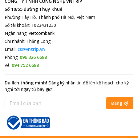
CÔNG TY TNHH CÔNG NGHỆ VNTRIP
Số 10/55 đường Thụy Khuê
Phường Tây Hồ, Thành phố Hà Nội, Việt Nam
Số tài khoản
:
1023431230
Ngân hàng
:
Vietcombank
Chi nhánh
:
Thăng Long
Email:
cs@vntrip.vn
Phòng:
096 326 6688
Vé:
094 752 6688
Du lịch thông minh
!
Đăng ký nhận tin để lên kế hoạch cho kỳ
nghỉ tới ngay từ bây giờ
:
Đăng ký