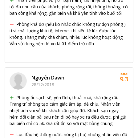
Nhân viên phục vụ ( 01 bạn nam) rất nhiệt tình, hỗ trợ
tối đa nhu cầu của khách, phòng rộng rãi, thông thoáng, có
ban công khá rộng, gần biển và khả yên tĩnh vào buổi tối.
Phòng khá dơ (nếu ko nhắc chắc không tự dọn phòng );
ti vi chất lượng khá tệ, internet thì siêu tệ lúc được lúc
không. Thang máy khá chậm, nhiều lúc không hoạt động.
Vẫn sử dụng nệm lò xo là 01 điểm trừ nữa.
Nguyễn Dawn
9.3
28/12/2018
Phòng ốc sạch sẽ, yên tĩnh, thoải mái, khá rộng rãi.
Trang trí phòng tạo cảm giác ấm áp, dễ chịu. Nhân viên
nhiệt tình vui vẻ khi khách cần giúp đỡ. Khách sạn ngay
hẻm đối diện bãi sau nên đi bộ hay xe ra đều được, phí gửi
bãi biển chỉ có 5k. Giá rất ổn so với mặt bằng chung.
Lúc đầu hệ thống nước nóng bị hư, nhưng nhân viên đã