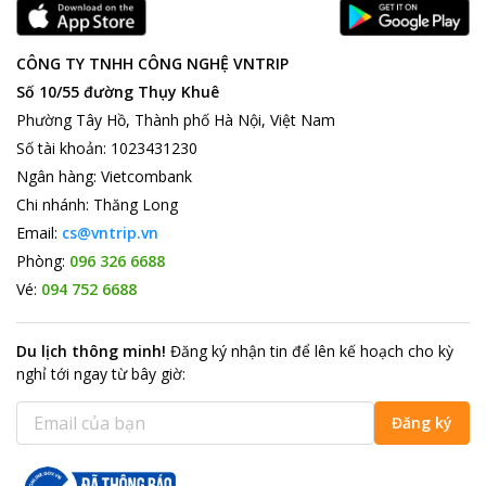
CÔNG TY TNHH CÔNG NGHỆ VNTRIP
Số 10/55 đường Thụy Khuê
Phường Tây Hồ, Thành phố Hà Nội, Việt Nam
Số tài khoản
:
1023431230
Ngân hàng
:
Vietcombank
Chi nhánh
:
Thăng Long
Email:
cs@vntrip.vn
Phòng:
096 326 6688
Vé:
094 752 6688
Du lịch thông minh
!
Đăng ký nhận tin để lên kế hoạch cho kỳ
nghỉ tới ngay từ bây giờ
:
Đăng ký