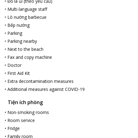
•
Đồ là ủi (theo yêu cầu)
•
Multi-language staff
•
Lò nướng barbecue
•
Bếp nướng
•
Parking
•
Parking nearby
•
Next to the beach
•
Fax and copy machine
•
Doctor
•
First Aid Kit
•
Extra decontamination measures
•
Additional measures against COVID-19
Tiện ích phòng
•
Non-smoking rooms
•
Room service
•
Fridge
•
Family room