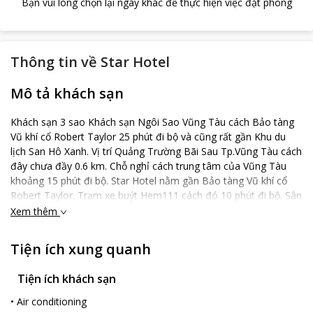
Bạn vui lòng chọn lại ngày khác để thực hiện việc đặt phòng
Thông tin về
Star Hotel
Mô tả khách sạn
Khách sạn 3 sao Khách sạn Ngôi Sao Vũng Tàu cách Bảo tàng
Vũ khí cổ Robert Taylor 25 phút đi bộ và cũng rất gần Khu du
lịch San Hô Xanh. Vị trí Quảng Trường Bãi Sau Tp.Vũng Tàu cách
đây chưa đầy 0.6 km. Chỗ nghỉ cách trung tâm của Vũng Tàu
khoảng 15 phút đi bộ. Star Hotel nằm gần Bảo tàng Vũ khí cổ
Robert Taylor. Trạm xe buýt Hem111 cách đó 10 phút đi bộ. Sân
bay Thanh pho Ho Chi Minh San bay cách Khách sạn Ngôi Sao
Xem thêm
105 km. Phòng Trong các phòng tắm có vòi rửa vệ sinh thông
minh, phòng tắm đứng và bồn tắm. Ăn uống Công viên Bãi
Tiện ích xung quanh
Trước và Hải đăng Vũng Tàu là một trong những lựa chọn ăn
uống nằm gần đây.
Tiện ích khách sạn
•
Air conditioning