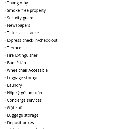
•
Thang máy
•
Smoke-free property
•
Security guard
•
Newspapers
•
Ticket assistance
•
Express check-in/check-out
•
Terrace
•
Fire Extinguisher
•
Bàn lễ tân
•
Wheelchair Accessible
•
Luggage storage
•
Laundry
•
Hộp ký gửi an toàn
•
Concierge services
•
Giặt khô
•
Luggage storage
•
Deposit boxes