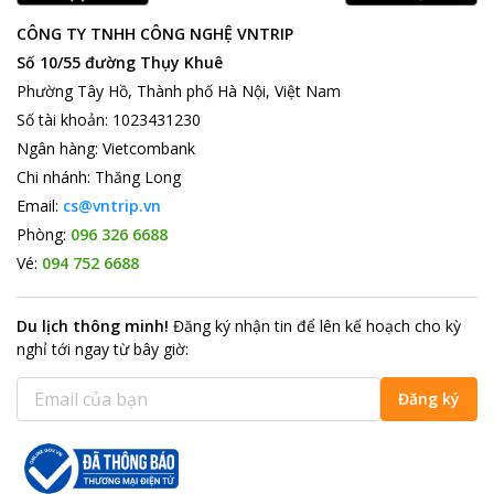
CÔNG TY TNHH CÔNG NGHỆ VNTRIP
Số 10/55 đường Thụy Khuê
Phường Tây Hồ, Thành phố Hà Nội, Việt Nam
Số tài khoản
:
1023431230
Ngân hàng
:
Vietcombank
Chi nhánh
:
Thăng Long
Email:
cs@vntrip.vn
Phòng:
096 326 6688
Vé:
094 752 6688
Du lịch thông minh
!
Đăng ký nhận tin để lên kế hoạch cho kỳ
nghỉ tới ngay từ bây giờ
:
Đăng ký