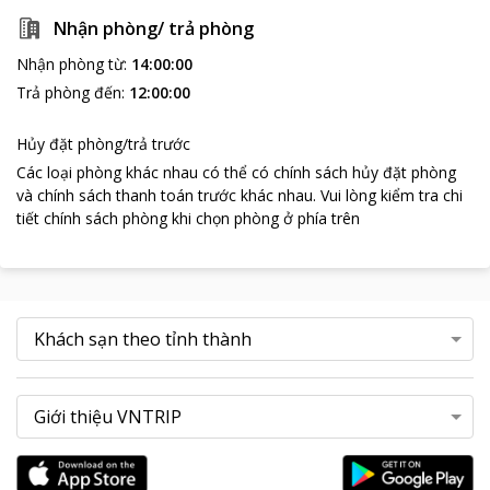
điểm tham quan nổi tiếng gần chỗ nghỉ bao gồm Ủy ban nhân
Nhận phòng/ trả phòng
dân Thành phố Hồ Chí Minh, Trung tâm Thương mại Vincom
Nhận phòng từ
:
14:00:00
Center A và Bưu điện Trung tâm. Sân bay gần nhất là Sân bay
Quốc tế Tân Sơn Nhất, cách Sunflower Luxury Hotel 6 km, đồng
Trả phòng đến
:
12:00:00
thời chỗ nghỉ này cũng cung cấp dịch vụ đưa đón sân bay mất
phí.
Hủy đặt phòng/trả trước
Các loại phòng khác nhau có thể có chính sách hủy đặt phòng
và chính sách thanh toán trước khác nhau
.
Vui lòng kiểm tra chi
tiết chính sách phòng khi chọn phòng ở phía trên