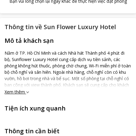
Bạn vui lòng chọn lại ngày khác để thực hiện việc đặt phòng
Thông tin về
Sun Flower Luxury Hotel
Mô tả khách sạn
Nằm ở TP. Hồ Chí Minh và cách Nhà hát Thành phố 4 phút đi
bộ, Sunflower Luxury Hotel cung cấp dịch vụ tiền sảnh, các
phòng không hút thuốc, phòng chờ chung, Wi-Fi miễn phí ở toàn
bộ chỗ nghỉ và sân hiên. Ngoài nhà hàng, chỗ nghỉ còn có khu
vườn, hồ bơi trong nhà và bể sục. Một số phòng tại chỗ nghỉ có
ban công với view thành phố. Khách sạn sẽ cung cấp cho khách
các phòng được trang bị điều hòa có bàn làm việc, ấm đun
Xem thêm
nước, tủ lạnh, minibar, két an toàn, TV màn hình phẳng và
phòng tắm riêng với vòi sen. Tại Sunflower Luxury Hotel, các
Tiện ích xung quanh
phòng đều có ga trải giường và khăn tắm. Chỗ nghỉ có phục vụ
bữa sáng thực đơn buffet, kiểu Ý hoặc kiểu Mỹ mỗi buổi sáng.
Đội ngũ nhân viên lễ tân giao tiếp thành thạo bằng tiếng Anh,
tiếng Tây Ban Nha, tiếng Pháp và tiếng Việt, ngoài ra khách có
Thông tin cần biết
thể yêu cầu đề xuất về khu vực xung quanh khi có nhu cầu. Các