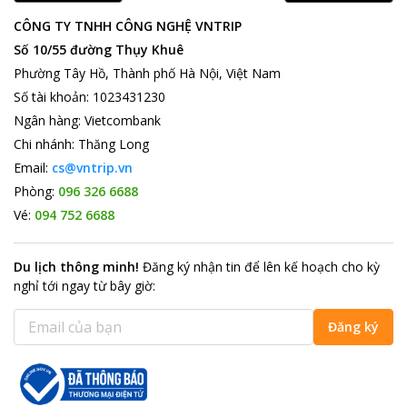
CÔNG TY TNHH CÔNG NGHỆ VNTRIP
Số 10/55 đường Thụy Khuê
Phường Tây Hồ, Thành phố Hà Nội, Việt Nam
Số tài khoản
:
1023431230
Ngân hàng
:
Vietcombank
Chi nhánh
:
Thăng Long
Email:
cs@vntrip.vn
Phòng:
096 326 6688
Vé:
094 752 6688
Du lịch thông minh
!
Đăng ký nhận tin để lên kế hoạch cho kỳ
nghỉ tới ngay từ bây giờ
:
Đăng ký