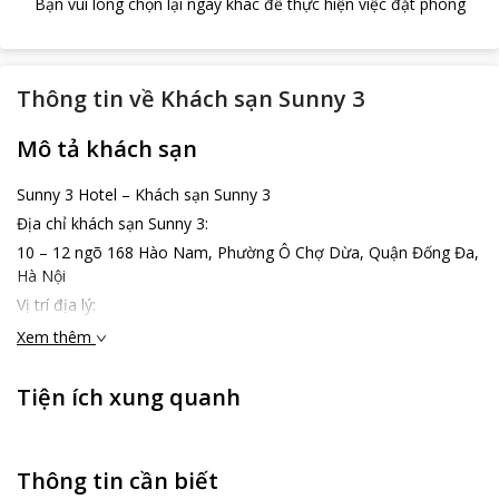
Bạn vui lòng chọn lại ngày khác để thực hiện việc đặt phòng
Thông tin về
Khách sạn Sunny 3
Mô tả khách sạn
Sunny 3 Hotel – Khách sạn Sunny 3
Địa chỉ khách sạn Sunny 3:
10 – 12 ngõ 168 Hào Nam, Phường Ô Chợ Dừa, Quận Đống Đa,
Hà Nội
Vị trí địa lý:
Khách sạn Sunny 3 sở hữu vị trí đắc địa tại trung tâm của quận
Xem thêm
Đống Đa Hà Nội. Khách sạn nằm gần những khu trung tâm về
kinh doanh, thương mại thuận tiện cho cả khách đi du lịch hay đi
Tiện ích xung quanh
công tác tại Hà Nội.
Đặc điểm khách sạn Sunny 3:
Khách sạn Sunny 3 được xây dựng với lối kiến trúc hiện đại, các
Thông tin cần biết
phòng đều có không gian rộng rãi và được trang bị đầy đủ tiện