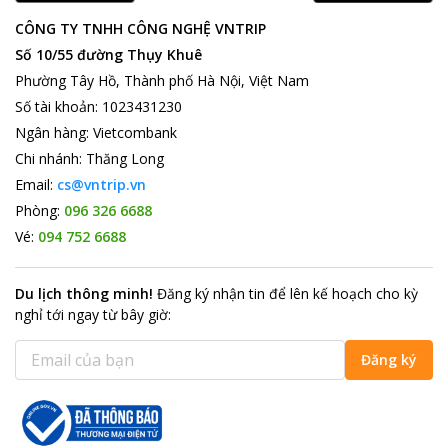
Những điểm du lịch hút khách gần khách sạn Sunny 3:
CÔNG TY TNHH CÔNG NGHỆ VNTRIP
Vị trí của khách sạn Sunny 3 rất thuận tiện cho du khách tới các
khu trung tâm thương mại, các khu hành chính văn phòng và các
Số 10/55 đường Thụy Khuê
Đại sứ quán như Úc, Hàn Quốc, Nhật Bản, Nga. Từ khách sạn,
Phường Tây Hồ, Thành phố Hà Nội, Việt Nam
du khách chỉ mất 20 phút lái xe đến khu Phố Cổ, Hồ Hoàn Kiếm.
Số tài khoản
:
1023431230
Các địa điểm tham quan du lịch nổi tiếng của thành phố cũng ở
Ngân hàng
:
Vietcombank
gần khách sạn như: Lăng Bác, Phủ Chủ Tịch, chùa Một Cột, Văn
Chi nhánh
:
Thăng Long
Miếu Quốc Tử Giám. Du khách cũng dễ dàng tìm kiếm các tụ
điểm vui chơi, giải trí tại các trung tâm thể thao, rạp chiếu phim
Email:
cs@vntrip.vn
Quốc gia hoặc thưởng thức các món ăn đường phố của địa
Phòng:
096 326 6688
phương.
Vé:
094 752 6688
Du lịch thông minh
!
Đăng ký nhận tin để lên kế hoạch cho kỳ
nghỉ tới ngay từ bây giờ
:
Đăng ký