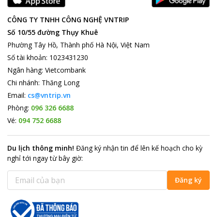
CÔNG TY TNHH CÔNG NGHỆ VNTRIP
Số 10/55 đường Thụy Khuê
Phường Tây Hồ, Thành phố Hà Nội, Việt Nam
Số tài khoản
:
1023431230
Ngân hàng
:
Vietcombank
Chi nhánh
:
Thăng Long
Email:
cs@vntrip.vn
Phòng:
096 326 6688
Vé:
094 752 6688
Du lịch thông minh
!
Đăng ký nhận tin để lên kế hoạch cho kỳ
nghỉ tới ngay từ bây giờ
:
Đăng ký