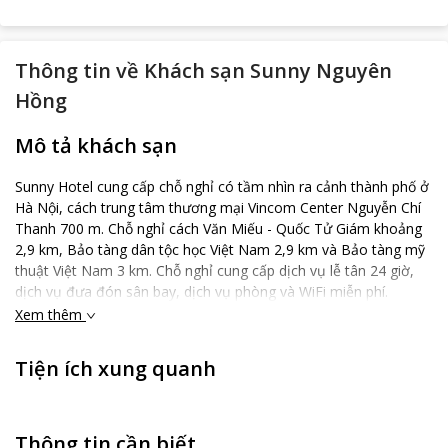
Thông tin về
Khách sạn Sunny Nguyên
Hồng
Mô tả khách sạn
Sunny Hotel cung cấp chỗ nghỉ có tầm nhìn ra cảnh thành phố ở
Hà Nội, cách trung tâm thương mại Vincom Center Nguyễn Chí
Thanh 700 m. Chỗ nghỉ cách Văn Miếu - Quốc Tử Giám khoảng
2,9 km, Bảo tàng dân tộc học Việt Nam 2,9 km và Bảo tàng mỹ
thuật Việt Nam 3 km. Chỗ nghỉ cung cấp dịch vụ lễ tân 24 giờ,
dịch vụ đưa đón sân bay, dịch vụ phòng và WiFi miễn phí.
Phòng nghỉ của khách sạn được trang bị máy điều hòa, TV màn
Xem thêm
hình phẳng với truyền hình cáp, tủ lạnh, ấm đun nước, vòi sen,
máy sấy tóc và bàn làm việc. Tất cả các phòng còn có tủ để
Tiện ích xung quanh
quần áo và phòng tắm riêng. Chùa Một Cột và Lăng Chủ tịch Hồ
Chí Minh cách Sunny Hotel lần lượt 3,1 km và 3,2 km. Sân bay
gần nhất là sân bay quốc tế Nội Bài, cách chỗ nghỉ 22 km.
Thông tin cần biết