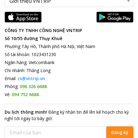
CÔNG TY TNHH CÔNG NGHỆ VNTRIP
Số 10/55 đường Thụy Khuê
Phường Tây Hồ, Thành phố Hà Nội, Việt Nam
Số tài khoản
:
1023431230
Ngân hàng
:
Vietcombank
Chi nhánh
:
Thăng Long
Email:
cs@vntrip.vn
Phòng:
096 326 6688
Vé:
094 752 6688
Du lịch thông minh
!
Đăng ký nhận tin để lên kế hoạch cho kỳ
nghỉ tới ngay từ bây giờ
:
Đăng ký