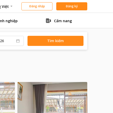
 Việt
Đăng nhập
Đăng ký
nh nghiệp
Cẩm nang
Tìm kiếm