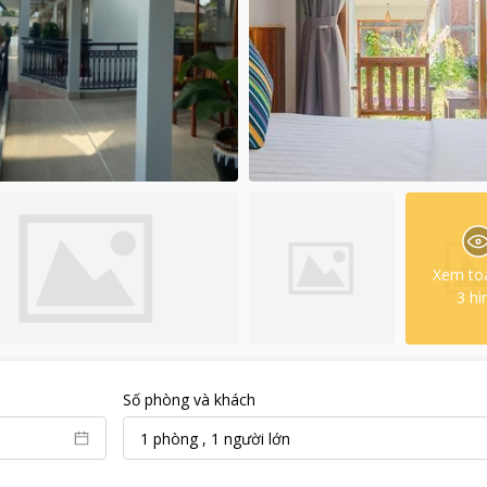
Xem to
3
hì
Số phòng và khách
1
phòng
,
1
người lớn