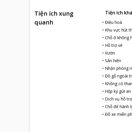
Tiện ích xung
Tiện ích kh
quanh
•
Điều hoà
•
Khu vực hút t
•
Chỗ ở không h
•
Hỗ trợ vé
•
Vườn
•
Sân hiên
•
Nhận phòng 
•
Đồ gỗ ngoài tr
•
Không có tha
•
Hộp ký gửi an
•
Dịch vụ hỗ tr
•
Chỗ để hành l
•
Đỗ xe miễn ph