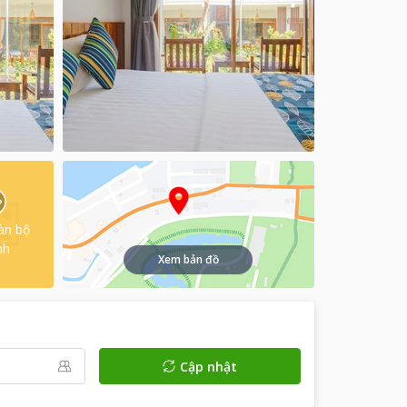
àn bộ
nh
Xem bản đồ
Cập nhật