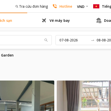
Tra cứu đơn hàng
Hotline
Tiếng
VND
ách sạn
Vé máy bay
Doa
 Garden