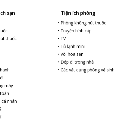
ách sạn
Tiện ích phòng
•
Phòng không hút thuốc
huốc
•
Truyền hình cáp
út thuốc
•
TV
•
Tủ lạnh mini
•
Vòi hoa sen
•
Dép đi trong nhà
nhanh
•
Các vật dụng phòng vệ sinh
ời
ng máy
 toàn
ợ cá nhân
ý
í