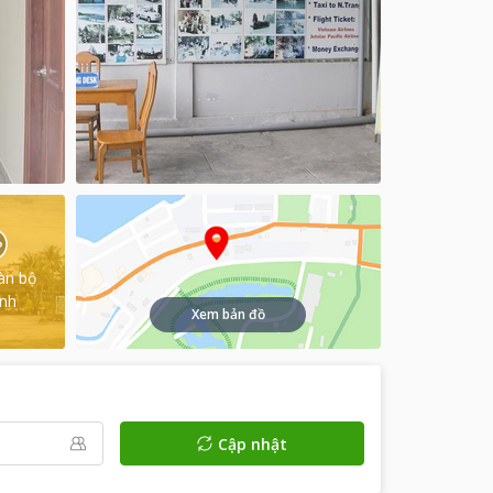
àn bộ
ình
Xem bản đồ
Cập nhật