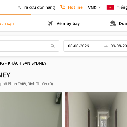
Tra cứu đơn hàng
Hotline
Tiếng
VND
ách sạn
Vé máy bay
Doa
G - KHÁCH SẠN SYDNEY
NEY
 phố Phan Thiết, Bình Thuận cũ)