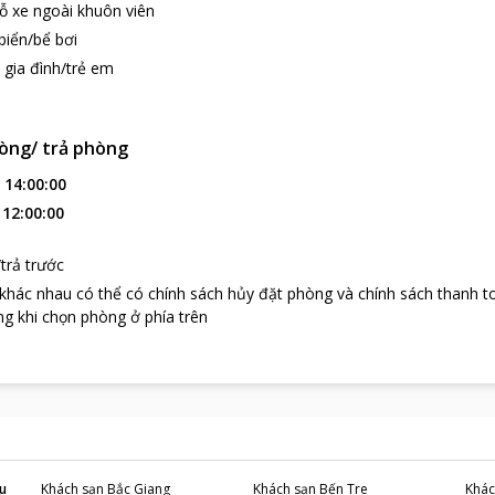
ỗ xe ngoài khuôn viên
 tốt nhất. Du khách có thể tận hưởng tính năng tuyệt vời như : quán cà
ở khu vực công cộng. Bên cạnh đó, khách sạn còn gợi ý và sắp xếp ch
biển/bể bơi
ẽ không bao giờ nhàm chán.
 gia đình/trẻ em
hất hiện đại, vị trí đắc địa cùng dịch vụ hoàn hảo, Sydney Hotel là đ
du lịch gần khách sạn :
òng/ trả phòng
:
14:00:00
 Phan Thiết khoảng 28 km, Hòn Rơm đẹp quyến rũ với bãi biển uốn lư
:
12:00:00
Du khách đến đây bị hấp dẫn bởi vẻ đẹp nguyên sơ, nước biển xanh 
ào mỗi buổi sáng sớm hay khi hoàng hôn buông xuống, bạn có thể ng
trả trước
 khác nhau có thể có chính sách hủy đặt phòng và chính sách thanh t
g khi chọn phòng ở phía trên
u
Khách sạn
Bắc Giang
Khách sạn
Bến Tre
Khác