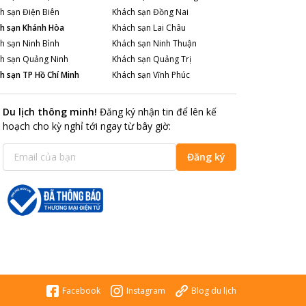
h sạn
Điện Biên
Khách sạn
Đồng Nai
h sạn
Khánh Hòa
Khách sạn
Lai Châu
h sạn
Ninh Bình
Khách sạn
Ninh Thuận
h sạn
Quảng Ninh
Khách sạn
Quảng Trị
h sạn
TP Hồ Chí Minh
Khách sạn
Vĩnh Phúc
Du lịch thông minh
!
Đăng ký nhận tin để lên kế
hoạch cho kỳ nghỉ tới ngay từ bây giờ
:
Đăng ký
Facebook
Instagram
Blog du lịch