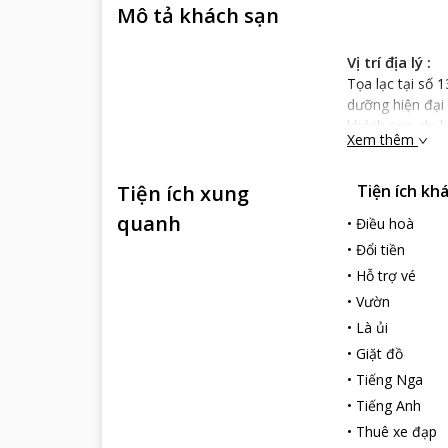
Mô tả khách sạn
Vị trí địa lý :
Tọa lạc tại số
dưỡng hiện đại 
khách sạn, du k
Xem thêm
thăm một số đi
Đặc điểm của 
Tiện ích xung
Tiện ích kh
Sydney Hotel th
mát của cỏ cây.
quanh
•
Điều hoà
trong xanh của
•
Đổi tiền
lý tưởng cho bạ
•
Hỗ trợ vé
tân không nơi 
•
Vườn
Dịch vụ của k
Khách sạn cung
•
Là ủi
phù hợp với nh
•
Giặt đồ
nhau. Các phòng
•
Tiếng Nga
đặc biệt trang 
•
Tiếng Anh
nhìn ra khung 
•
Thuê xe đạp
Tại Sydney Hot