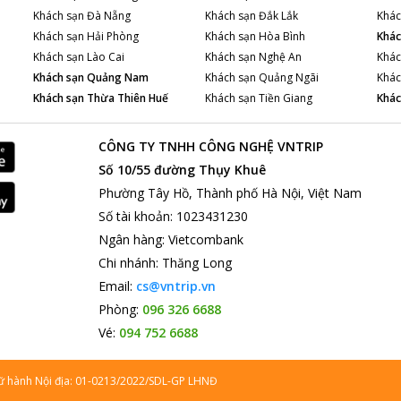
Khách sạn
Đà Nẵng
Khách sạn
Đắk Lắk
Khác
Khách sạn
Hải Phòng
Khách sạn
Hòa Bình
Khác
Khách sạn
Lào Cai
Khách sạn
Nghệ An
Khác
Khách sạn
Quảng Nam
Khách sạn
Quảng Ngãi
Khác
Khách sạn
Thừa Thiên Huế
Khách sạn
Tiền Giang
Khác
CÔNG TY TNHH CÔNG NGHỆ VNTRIP
Số 10/55 đường Thụy Khuê
Phường Tây Hồ, Thành phố Hà Nội, Việt Nam
Số tài khoản
:
1023431230
Ngân hàng
:
Vietcombank
Chi nhánh
:
Thăng Long
Email:
cs@vntrip.vn
Phòng:
096 326 6688
Vé:
094 752 6688
lữ hành Nội địa: 01-0213/2022/SDL-GP LHNĐ