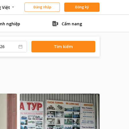
 Việt
Đăng nhập
Đăng ký
nh nghiệp
Cẩm nang
Tìm kiếm