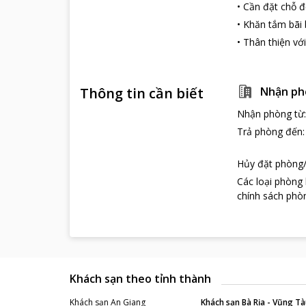
•
Cần đặt chỗ đ
vụ và tiện nghi
hành lý, Wi-Fi 
•
Khăn tắm bãi 
nghỉ của bạn s
•
Thân thiện với
Với cơ sở vật c
Phan Thiết.
Các địa điểm 
Thông tin cần biết
Nhận ph
Hòn Rơm
Nhận phòng từ
Cách thành phố
Trả phòng đến
dừa xanh mát. 
rạn đá ngầm. V
Hủy đặt phòng/
Các loại phòng
chính sách phòn
Khách sạn theo tỉnh thành
Khách sạn
An Giang
Khách sạn
Bà Rịa - Vũng Tà