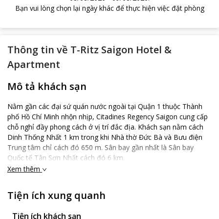
Bạn vui lòng chọn lại ngày khác để thực hiện việc đặt phòng
Thông tin về
T-Ritz Saigon Hotel &
Apartment
Mô tả khách sạn
Nằm gần các đại sứ quán nước ngoài tại Quận 1 thuộc Thành
phố Hồ Chí Minh nhộn nhịp, Citadines Regency Saigon cung cấp
chỗ nghỉ đầy phong cách ở vị trí đắc địa. Khách sạn nằm cách
Dinh Thống Nhất 1 km trong khi Nhà thờ Đức Bà và Bưu điện
Trung tâm chỉ cách đó 650 m. Sân bay gần nhất là Sân bay
Quốc tế Tân Sơn Nhất cách đó 6 km.
Xem thêm
Du khách có thể thưởng thức bữa sáng kiểu lục địa tại chỗ nghỉ.
Một số địa điểm ẩm thực quanh khách sạn được đánh giá cao
như: Nhà hàng Don Chicken - Chicken & Pub cách nơi nghỉ này
Tiện ích xung quanh
300m, Nhà hàng hải sản 1102 Crab Pot - Beer And Seafood
cách đó 400m...
Tiện ích khách sạn