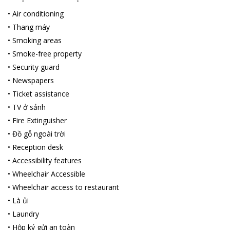
Citadines Regency Saigon cung cấp các tiện nghi vượt trội:
•
Air conditioning
Phòng tập thể dục.
•
Thang máy
Nhà hàng trong khuôn viên.
•
Smoking areas
Hồ bơi trên sân thượng.
•
Smoke-free property
Phòng xông hơi.
•
Security guard
Trung tâm dịch vụ doanh nhân.
•
Newspapers
Du khách có thể chọn lựa trong số 229 phòng với không gian
•
Ticket assistance
yên bình, thư giãn. Tất cả phòng nghỉ tại đây đều được trang bị
•
TV ở sảnh
máy điều hòa và TV màn hình phẳng. Một số phòng còn có bếp
với lò vi sóng, máy nướng bánh mỳ và tủ lạnh.
•
Fire Extinguisher
•
Đồ gỗ ngoài trời
•
Reception desk
•
Accessibility features
•
Wheelchair Accessible
•
Wheelchair access to restaurant
•
Là ủi
•
Laundry
•
Hộp ký gửi an toàn