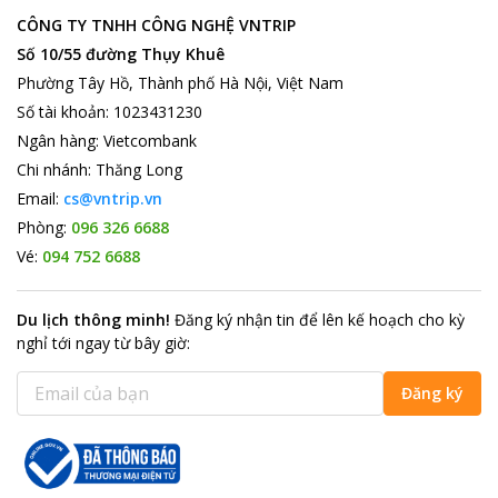
CÔNG TY TNHH CÔNG NGHỆ VNTRIP
Số 10/55 đường Thụy Khuê
Phường Tây Hồ, Thành phố Hà Nội, Việt Nam
Số tài khoản
:
1023431230
Ngân hàng
:
Vietcombank
Chi nhánh
:
Thăng Long
Email:
cs@vntrip.vn
Phòng:
096 326 6688
Vé:
094 752 6688
Du lịch thông minh
!
Đăng ký nhận tin để lên kế hoạch cho kỳ
nghỉ tới ngay từ bây giờ
:
Đăng ký