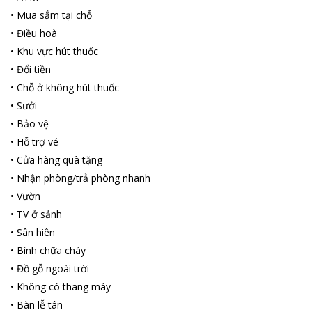
cách đó không xa. Quý khách có thể lựa chọn đạp xe tham quan
•
Mua sắm tại chỗ
Hang Múa, Thung Nắng và chùa Bích động trong vòng bán kính
•
Điều hoà
5 km quanh khu vực. Tam Coc Golden Sky Homestay cách khu
•
Khu vực hút thuốc
du lịch sinh thái Trang An Eco Tourism Complex và Ga xe lửa
Ninh Bình 6km rất thuận tiện cho việc di chuyển tới các địa điểm
•
Đổi tiền
du lịch ưa thích!
•
Chỗ ở không hút thuốc
•
Sưởi
•
Bảo vệ
•
Hỗ trợ vé
•
Cửa hàng quà tặng
•
Nhận phòng/trả phòng nhanh
•
Vườn
•
TV ở sảnh
•
Sân hiên
•
Bình chữa cháy
•
Đồ gỗ ngoài trời
•
Không có thang máy
•
Bàn lễ tân