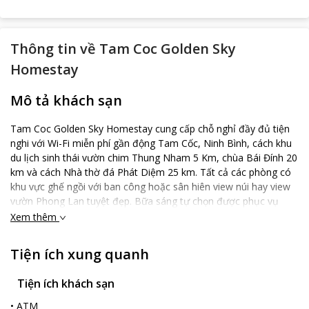
Thông tin về
Tam Coc Golden Sky
Homestay
Mô tả khách sạn
Tam Coc Golden Sky Homestay cung cấp chỗ nghỉ đầy đủ tiện
nghi với Wi-Fi miễn phí gần động Tam Cốc, Ninh Bình, cách khu
du lịch sinh thái vườn chim Thung Nham 5 Km, chùa Bái Đính 20
km và cách Nhà thờ đá Phát Diệm 25 km. Tất cả các phòng có
khu vực ghế ngồi với ban công hoặc sân hiên view núi hay view
vườn Phong Lan tuyệt đẹp. Bữa sáng tự chọn được phục vụ
hàng ngày tại chỗ nghỉ này. Trẻ em có thể tự do chơi đùa trong
Xem thêm
sân chơi tại khu khuôn viên Homestay. Bể bơi ngoài trời với
phòng tập GYM cách đó không xa được sử dụng miễn phí. Chỗ
Tiện ích xung quanh
nghỉ này cũng được đánh giá là đáng giá tiền nhất ở Ninh Bình!
Khách sẽ tiết kiệm được nhiều hơn so với những chỗ nghỉ khác
Tiện ích khách sạn
ở thành phố này! Bến thuyền Tam Cốc cách nơi nghỉ chưa đầy
100 m, khách rất thích dạo bộ quanh khu vực hồ và Đền Thái Vi
•
ATM