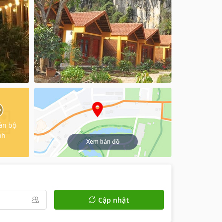
àn bộ
nh
Xem bản đồ
Cập nhật