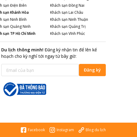
h sạn
Điện Biên
Khách sạn
Đồng Nai
h sạn
Khánh Hòa
Khách sạn
Lai Châu
h sạn
Ninh Bình
Khách sạn
Ninh Thuận
h sạn
Quảng Ninh
Khách sạn
Quảng Trị
h sạn
TP Hồ Chí Minh
Khách sạn
Vĩnh Phúc
Du lịch thông minh
!
Đăng ký nhận tin để lên kế
hoạch cho kỳ nghỉ tới ngay từ bây giờ
:
Đăng ký
Facebook
Instagram
Blog du lịch