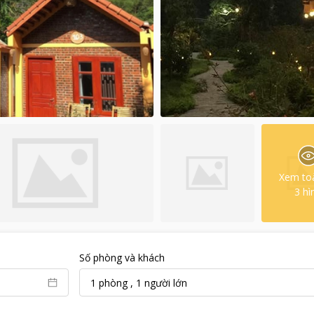
Xem to
3
hì
Số phòng và khách
1
phòng
,
1
người lớn