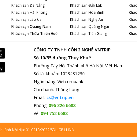
Khách sạn
Đà Nẵng
Khách sạn
Đắk Lắk
Khác
Khách sạn
Hải Phòng
Khách sạn
Hòa Bình
Khác
Khách sạn
Lào Cai
Khách sạn
Nghệ An
Khác
Khách sạn
Quảng Nam
Khách sạn
Quảng Ngãi
Khác
Khách sạn
Thừa Thiên Huế
Khách sạn
Tiền Giang
Khác
CÔNG TY TNHH CÔNG NGHỆ VNTRIP
Số 10/55 đường Thụy Khuê
Phường Tây Hồ, Thành phố Hà Nội, Việt Nam
Số tài khoản
:
1023431230
Ngân hàng
:
Vietcombank
Chi nhánh
:
Thăng Long
Email:
cs@vntrip.vn
Phòng:
096 326 6688
Vé:
094 752 6688
lữ hành Nội địa: 01-0213/2022/SDL-GP LHNĐ