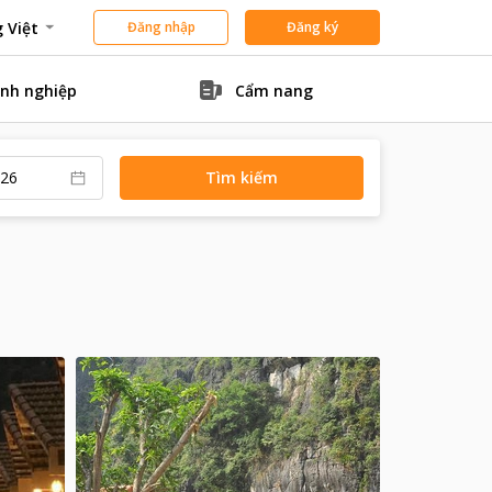
 Việt
Đăng nhập
Đăng ký
nh nghiệp
Cẩm nang
Tìm kiếm