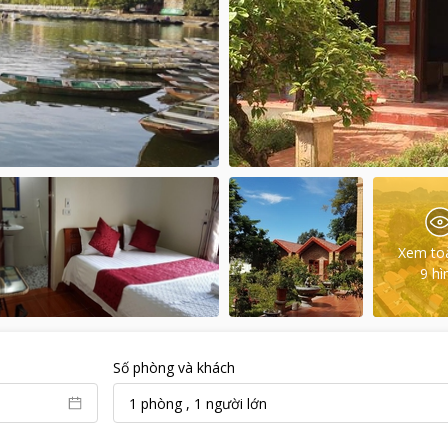
Xem to
9
hì
Số phòng và khách
1
phòng
,
1
người lớn