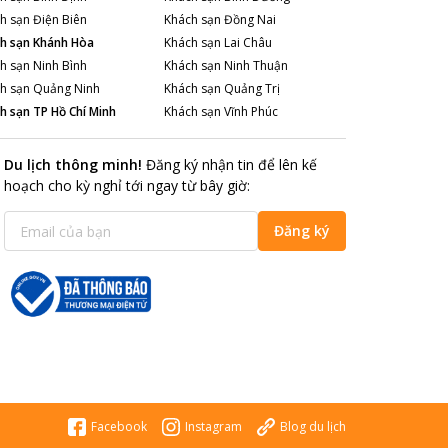
h sạn
Điện Biên
Khách sạn
Đồng Nai
h sạn
Khánh Hòa
Khách sạn
Lai Châu
h sạn
Ninh Bình
Khách sạn
Ninh Thuận
h sạn
Quảng Ninh
Khách sạn
Quảng Trị
h sạn
TP Hồ Chí Minh
Khách sạn
Vĩnh Phúc
Du lịch thông minh
!
Đăng ký nhận tin để lên kế
hoạch cho kỳ nghỉ tới ngay từ bây giờ
:
Đăng ký
Facebook
Instagram
Blog du lịch