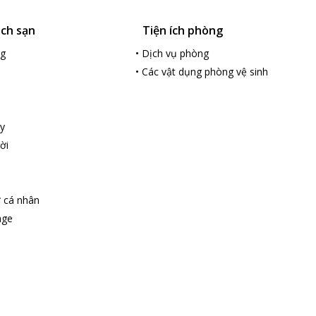
ách sạn
Tiện ích phòng
ng
•
Dịch vụ phòng
•
Các vật dụng phòng vệ sinh
y
ời
ợ cá nhân
age