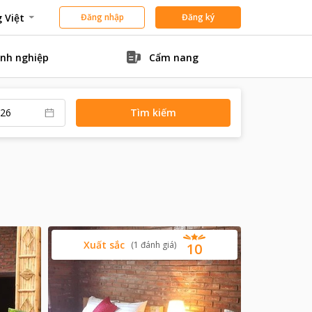
 Việt
Đăng nhập
Đăng ký
nh nghiệp
Cẩm nang
Tìm kiếm
Xuất sắc
(
1
đánh giá
)
10