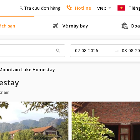
Tra cứu đơn hàng
Hotline
Tiếng
VND
ách sạn
Vé máy bay
Doa
Mountain Lake Homestay
estay
ietnam