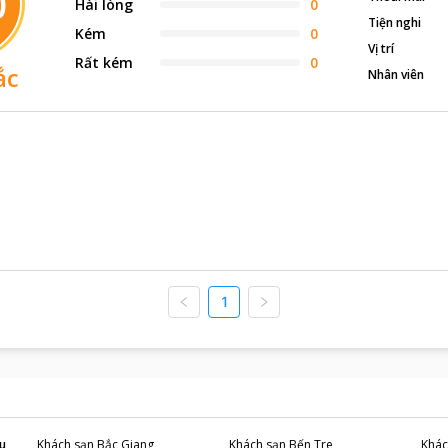
0
Hài lòng
0
Tiện nghi
Kém
0
Vị trí
Rất kém
0
ắc
Nhân viên
1
u
Khách sạn
Bắc Giang
Khách sạn
Bến Tre
Khác