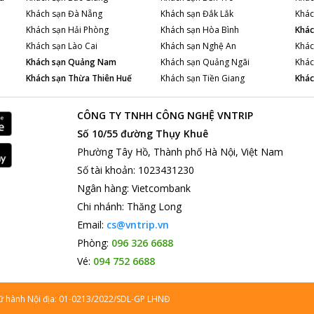
Khách sạn
Đà Nẵng
Khách sạn
Đắk Lắk
Khác
Khách sạn
Hải Phòng
Khách sạn
Hòa Bình
Khác
Khách sạn
Lào Cai
Khách sạn
Nghệ An
Khác
Khách sạn
Quảng Nam
Khách sạn
Quảng Ngãi
Khác
Khách sạn
Thừa Thiên Huế
Khách sạn
Tiền Giang
Khác
CÔNG TY TNHH CÔNG NGHỆ VNTRIP
Số 10/55 đường Thụy Khuê
Phường Tây Hồ, Thành phố Hà Nội, Việt Nam
Số tài khoản
:
1023431230
Ngân hàng
:
Vietcombank
Chi nhánh
:
Thăng Long
Email:
cs@vntrip.vn
Phòng:
096 326 6688
Vé:
094 752 6688
lữ hành Nội địa: 01-0213/2022/SDL-GP LHNĐ