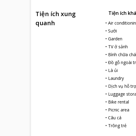
Tiện ích xung
Tiện ích kh
quanh
•
Air conditioni
•
Sưởi
•
Garden
•
TV ở sảnh
•
Bình chữa chá
•
Đồ gỗ ngoài tr
•
Là ủi
•
Laundry
•
Dịch vụ hỗ tr
•
Luggage stor
•
Bike rental
•
Picnic area
•
Câu cá
•
Trông trẻ