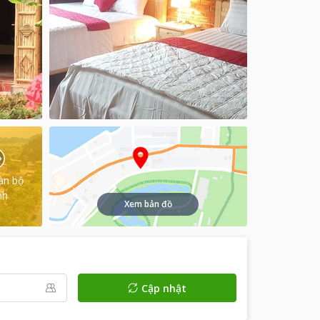
àn bộ
nh
Xem bản đồ
Cập nhật