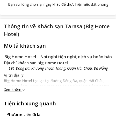
Bạn vui lòng chọn lại ngày khác để thực hiện việc đặt phòng
Thông tin về
Khách sạn Tarasa (Big Home
Hotel)
Mô tả khách sạn
Big Home Hotel
– Nơi nghỉ tiện nghi, dịch vụ hoàn hảo
Địa chỉ khách sạn Big Home Hotel
191 Đống Đa, Phường Thạch Thang, Quận Hải Châu, Đà Nẵng
Vị trí địa lý:
Big Home Hotel
tọa lạc tại đường Đống Đa, quận Hải Châu,
vịnh Đà Nẵng. Khách sạn cách sân bay quốc tế Đà Nẵng 2,5km,
Xem thêm
bãi tắm Mỹ Khê 3km, cách chợ Hàn 1,5km và nằm ngay khu
trung tâm thương mại, nhà hàng, spa… Với vị trí thuận lợi, bạn
Tiện ích xung quanh
dễ dàng sắp xếp lịch trình để tham quan những điểm du lịch nổi
tiếng của Đà Nẵng xinh đẹp.
Phương tiện đi lại
Đặc điểm khách sạn: