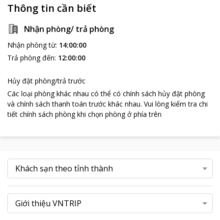
Chợ Hàn
Thông tin cần biết
Cách khách sạn khoảng 1,5km, chợ Hàn là điểm mua sắm du
lịch nổi tiếng nằm ngay trung tâm thành phố. Các mặt hàng ở
Nhận phòng/ trả phòng
đây khá đa dạng và phong phú, từ giày dép, túi xách, vải vóc,
Nhận phòng từ
:
14:00:00
quần áo tới đồ lưu niệm, quà tặng nhỏ xinh... nhưng nổi tiếng
nhất vẫn là những loại hải sản và hoa quả tươi ngon. Đặc biệt du
Trả phòng đến
:
12:00:00
khách rất dễ tìm thấy những thức quà đặc sản của Đà Nẵng ở
các hàng mắm, hàng khô trong chợ.
Hủy đặt phòng/trả trước
Nhờ nét đặc sắc vẫn còn tồn tại sau một thời gian dài mà chợ
Các loại phòng khác nhau có thể có chính sách hủy đặt phòng
Hàn không những phục vụ nhu cầu mua sắm của người dân mà
và chính sách thanh toán trước khác nhau
.
Vui lòng kiểm tra chi
còn trở thành điểm đến thu hút nhiều du khách nước ngoài.
tiết chính sách phòng khi chọn phòng ở phía trên