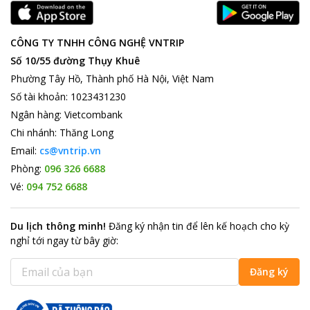
CÔNG TY TNHH CÔNG NGHỆ VNTRIP
Số 10/55 đường Thụy Khuê
Phường Tây Hồ, Thành phố Hà Nội, Việt Nam
Số tài khoản
:
1023431230
Ngân hàng
:
Vietcombank
Chi nhánh
:
Thăng Long
Email:
cs@vntrip.vn
Phòng:
096 326 6688
Vé:
094 752 6688
Du lịch thông minh
!
Đăng ký nhận tin để lên kế hoạch cho kỳ
nghỉ tới ngay từ bây giờ
:
Đăng ký