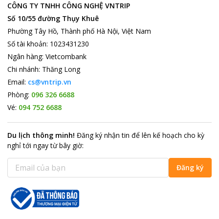
CÔNG TY TNHH CÔNG NGHỆ VNTRIP
Số 10/55 đường Thụy Khuê
Phường Tây Hồ, Thành phố Hà Nội, Việt Nam
Số tài khoản
:
1023431230
Ngân hàng
:
Vietcombank
Chi nhánh
:
Thăng Long
Email:
cs@vntrip.vn
Phòng:
096 326 6688
Vé:
094 752 6688
Du lịch thông minh
!
Đăng ký nhận tin để lên kế hoạch cho kỳ
nghỉ tới ngay từ bây giờ
:
Đăng ký