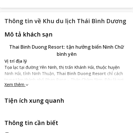
Thông tin về
Khu du lịch Thái Bình Dương
Mô tả khách sạn
Thai Binh Duong Resort: tận hưởng biển Ninh Chữ
bình yên
Vị trí địa lý
Tọa lạc tại đường Yên Ninh, thị trấn Khánh Hải, thuộc huyện
Ninh Hải, tỉnh Ninh Thuận,
Thai Binh Duong Resort
chỉ cách
trung tâm thành phố Phan Rang – Tháp Chàm 5km. Đây là nơi
Xem thêm
có thiên nhiên thơ mộng với bãi cát trắng dài, những rặng dừa
xanh cao vút, những bãi tắm sạch cùng những rừng dương nối
dài sẽ một điểm đến hấp dẫn và lý tưởng cho một kỳ nghỉ khó
Tiện ích xung quanh
quên của bạn tại Ninh Thuận.
Đặc điểm khách sạn
Thai Binh Duong Resort
là quần thể nhiều ngôi nhà riêng lẻ với
Thông tin cần biết
kiến trúc độc nhà ở truyền thống của người Việt, được lợp mái
ngói đỏ tươi, với màu sơn nhạt dịu nhẹ và ấm áp. Các căn nhà