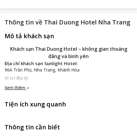
Thông tin về
Thai Duong Hotel Nha Trang
Mô tả khách sạn
Khách sạn Thai Duong Hotel – không gian thoáng
đãng và bình yên
Địa chỉ khách sạn Sunlight Hotel:
96A Trần Phú, Nha Trang, Khánh Hòa
Vị trí địa lý:
Khách sạn
Thai Duong Hotel
nằm trong Vịnh Nha Trang – một
Xem thêm
trong 29 vịnh đẹp nhất thế giới được các tạp chí du lịch nổi tiếng
thế giới bình chọn. Thai Duong Hotel là điểm dừng chân lý tưởng
Tiện ích xung quanh
cho những kỳ nghỉ hoặc công tác dài ngày vì nơi đây không chỉ
gần các địa điểm du lịch nổi tiếng, các trung tâm thương mại lớn
mà còn rất thuận tiện đường giao thông. Khách sạn cách bãi
biển Nha Trang khoảng 900m, cách đảo Hòn Tre khoảng 10km
Thông tin cần biết
và cách sân bay Cam Ranh khoảng 26km.