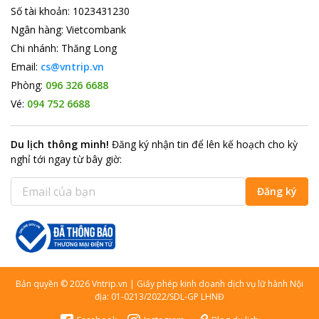
Số tài khoản
:
1023431230
Ngân hàng
:
Vietcombank
Chi nhánh
:
Thăng Long
Email:
cs@vntrip.vn
Phòng:
096 326 6688
Vé:
094 752 6688
Du lịch thông minh
!
Đăng ký nhận tin để lên kế hoạch cho kỳ
nghỉ tới ngay từ bây giờ
:
Đăng ký
Bản quyền
©
2026
Vntrip.vn
|
Giấy phép kinh doanh dịch vụ lữ hành Nội
địa: 01-0213/2022/SDL-GP LHNĐ