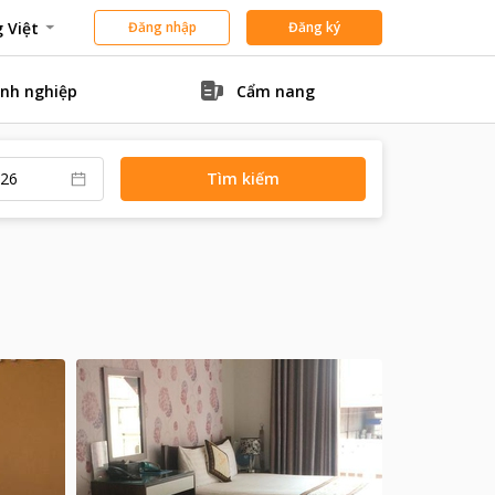
 Việt
Đăng nhập
Đăng ký
nh nghiệp
Cẩm nang
Tìm kiếm