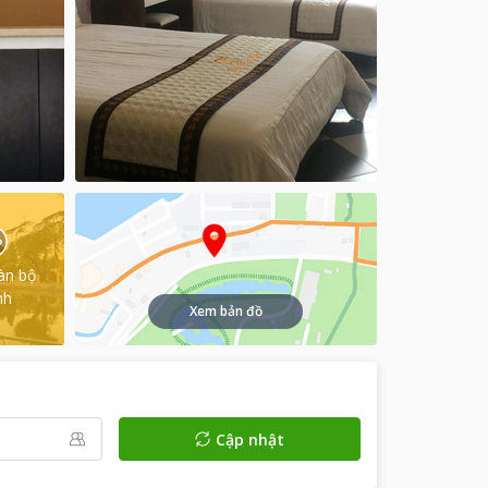
àn bộ
nh
Xem bản đồ
Cập nhật