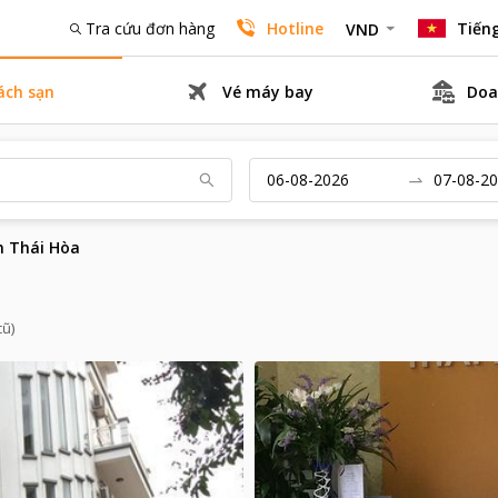
Tra cứu đơn hàng
Hotline
Tiếng
VND
ách sạn
Vé máy bay
Doa
n Thái Hòa
cũ)