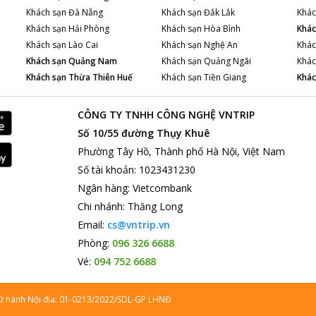
Khách sạn
Đà Nẵng
Khách sạn
Đắk Lắk
Khác
Khách sạn
Hải Phòng
Khách sạn
Hòa Bình
Khác
Khách sạn
Lào Cai
Khách sạn
Nghệ An
Khác
Khách sạn
Quảng Nam
Khách sạn
Quảng Ngãi
Khác
Khách sạn
Thừa Thiên Huế
Khách sạn
Tiền Giang
Khác
CÔNG TY TNHH CÔNG NGHỆ VNTRIP
Số 10/55 đường Thụy Khuê
Phường Tây Hồ, Thành phố Hà Nội, Việt Nam
Số tài khoản
:
1023431230
Ngân hàng
:
Vietcombank
Chi nhánh
:
Thăng Long
Email:
cs@vntrip.vn
Phòng:
096 326 6688
Vé:
094 752 6688
lữ hành Nội địa: 01-0213/2022/SDL-GP LHNĐ