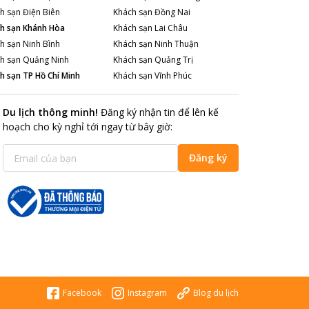
h sạn
Điện Biên
Khách sạn
Đồng Nai
h sạn
Khánh Hòa
Khách sạn
Lai Châu
h sạn
Ninh Bình
Khách sạn
Ninh Thuận
h sạn
Quảng Ninh
Khách sạn
Quảng Trị
h sạn
TP Hồ Chí Minh
Khách sạn
Vĩnh Phúc
Du lịch thông minh
!
Đăng ký nhận tin để lên kế
hoạch cho kỳ nghỉ tới ngay từ bây giờ
:
Đăng ký
Facebook
Instagram
Blog du lịch