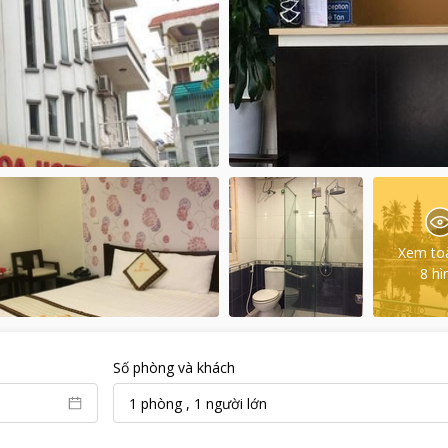
Xem to
8
hì
Số phòng và khách
1
phòng
,
1
người lớn