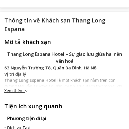
Thông tin về
Khách sạn Thang Long
Espana
Mô tả khách sạn
Thang Long Espana Hotel – Sự giao lưu giữa hai nền
văn hoá
63 Nguyễn Trường Tộ, Quận Ba Đình, Hà Nội
Vị trí địa lý
Thang Long Espana Hotel
là một khách sạn nằm trên con
đường Nguyễn Trường Tộ, gần với hồ Trúc Bạch thơ mộng. Khu
Xem thêm
vực này giúp du khách chỉ mất khoảng 2 phút đi bộ đến 54
Traditions Gallery, 6 phút đến đền Quán Thánh, 8 phút đến chợ
Đồng Xuân. Từ nhà ga xe lửa đến khách sạn, du khách có thể
Tiện ích xung quanh
đón taxi, chỉ khoảng 3km. Có thể nói rằng, khách sạn chính là
một địa điểm lý tưởng cho kỳ nghỉ của bạn.
Phương tiện đi lại
Đặc điểm khách sạn
•
Dịch vụ Taxi