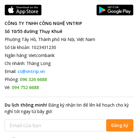
CÔNG TY TNHH CÔNG NGHỆ VNTRIP
Số 10/55 đường Thụy Khuê
Phường Tây Hồ, Thành phố Hà Nội, Việt Nam
Số tài khoản
:
1023431230
Ngân hàng
:
Vietcombank
Chi nhánh
:
Thăng Long
Email:
cs@vntrip.vn
Phòng:
096 326 6688
Vé:
094 752 6688
Du lịch thông minh
!
Đăng ký nhận tin để lên kế hoạch cho kỳ
nghỉ tới ngay từ bây giờ
:
Đăng ký