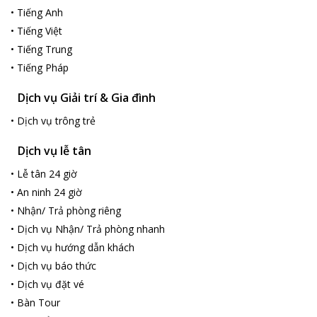
Người yêu thích khám phá những nét văn hoá Hà Thành, khi đến
•
Tiếng Anh
đền Quán Thánh bạn sẽ biết thêm về vị thần đã từng giúp đỡ An
•
Tiếng Việt
Dương Vương xây Cổ Loa thành, những vị tướng, tiền hiền đã
•
Tiếng Trung
có công góp giữ gìn mảnh đất 1000 năm tuổi này.
•
Tiếng Pháp
Sau đó, bạn hãy đến chợ Đồng Xuân để mua sắm các sản vật
nổi tiếng của Thủ đô. Khi trở về từ Hà Nội bạn sẽ có thêm nhiều
Dịch vụ Giải trí & Gia đình
món quà quý giá cho bạn bè, người thân của mình.
Trải nghiệm không gian nghệ thuật của
Thang Long Espana
•
Dịch vụ trông trẻ
Hotel
và tìm hiểu những điều lý thú về Hà Nội sẽ cho bạn một
chuyến đi vô cùng bổ ích, vui tươi.
Dịch vụ lễ tân
•
Lễ tân 24 giờ
•
An ninh 24 giờ
•
Nhận/ Trả phòng riêng
•
Dịch vụ Nhận/ Trả phòng nhanh
•
Dịch vụ hướng dẫn khách
•
Dịch vụ báo thức
•
Dịch vụ đặt vé
•
Bàn Tour