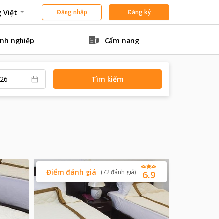
 Việt
Đăng nhập
Đăng ký
nh nghiệp
Cẩm nang
Tìm kiếm
Điểm đánh giá
(
72
đánh giá
)
6.9