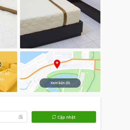
àn bộ
ình
Xem bản đồ
Cập nhật