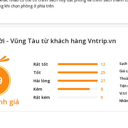
g khi chọn phòng ở phía trên
i - Vũng Tàu từ khách hàng Vntrip.vn
Sạch
Rất tốt
12
Giá c
Tốt
25
9
Thoả
Hài lòng
27
Tiện 
Kém
8
Vị trí
Rất kém
0
nh giá
Nhân