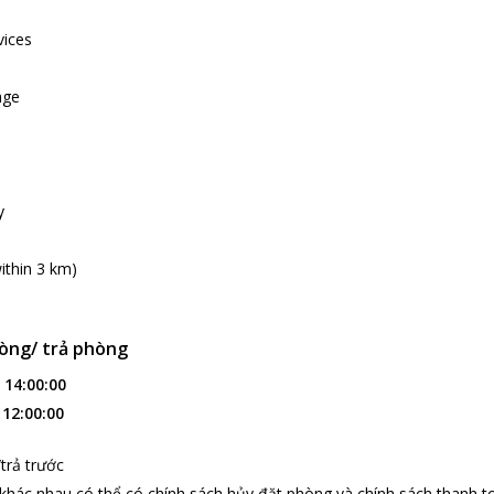
vices
age
y
ithin 3 km)
òng/ trả phòng
:
14:00:00
:
12:00:00
trả trước
 khác nhau có thể có chính sách hủy đặt phòng và chính sách thanh t