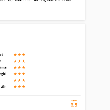
 sẽ
ả
i mái
nghi
 viên
6.8