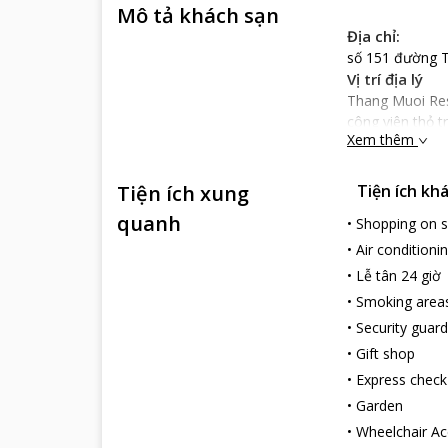
Mô tả khách sạn
Địa chỉ:
số 151 đường 
Vị trí địa lý
Thang Muoi Res
công viên thỏ 
Xem thêm
với 10 phút di 
Nổi bật
Tiện ích xung
Tiện ích kh
Thang Muoi Reso
cùng trong thiế
quanh
•
Shopping on s
Hướng tới các g
•
Air conditioni
thực đơn Á-Âu 
•
Lễ tân 24 giờ
tặng cho du kh
tắm biển. các d
•
Smoking area
vụ tận tụy và c
•
Security guard
•
Gift shop
•
Express check
•
Garden
•
Wheelchair Ac