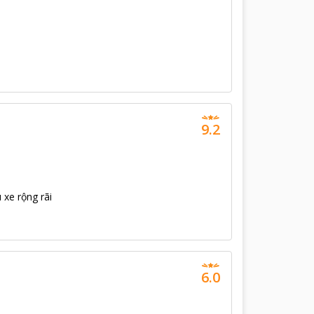
9.2
 xe rộng rãi
6.0