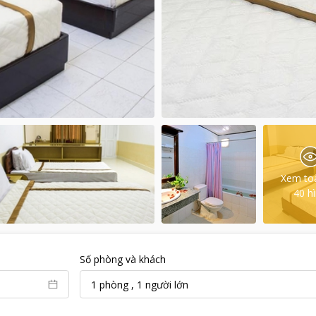
Xem to
40
h
Số phòng và khách
1
phòng
,
1
người lớn