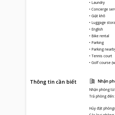
•
Laundry
•
Concierge ser
•
Giặt khô
•
Luggage stor
•
English
•
Bike rental
•
Parking
•
Parking nearb
•
Tennis court
•
Golf сourse (w
Thông tin cần biết
Nhận ph
Nhận phòng từ
Trả phòng đến
Hủy đặt phòng/
Các loại phòng