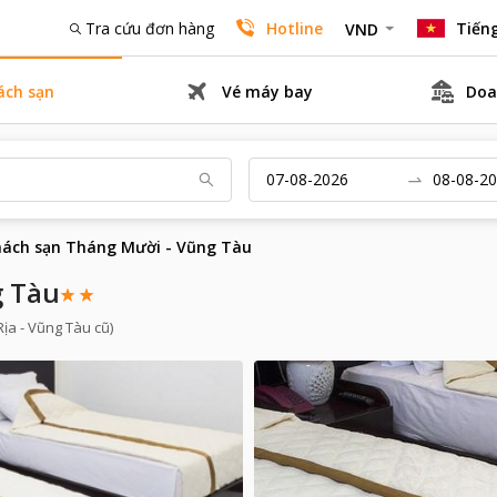
Tra cứu đơn hàng
Hotline
Tiếng
VND
ách sạn
Vé máy bay
Doa
ách sạn Tháng Mười - Vũng Tàu
g Tàu
ịa - Vũng Tàu cũ)