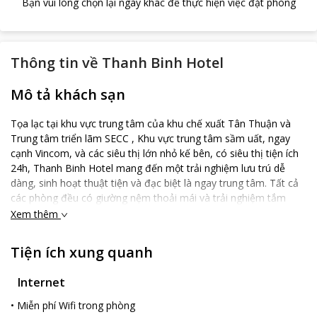
Bạn vui lòng chọn lại ngày khác để thực hiện việc đặt phòng
Thông tin về
Thanh Binh Hotel
Mô tả khách sạn
Tọa lạc tại khu vực trung tâm của khu chế xuất Tân Thuận và
Trung tâm triển lãm SECC , Khu vực trung tâm sầm uất, ngay
cạnh Vincom, và các siêu thị lớn nhỏ kế bên, có siêu thị tiện ích
24h, Thanh Binh Hotel mang đến một trải nghiệm lưu trú dễ
dàng, sinh hoạt thuật tiện và đạc biệt là ngay trung tâm. Tất cả
các phòng đều có giường nệm thoải mái và trải nghiệm tắm
sạch sẽ, giúp bạn thư giãn sau một ngày dài. Khách nghỉ tại
Xem thêm
khách sạn có thể tận hưởng các dịch vụ thiết yếu với sự hỗ trợ
của các nhân viên lễ tân thân thiện. Tuyển chọn các tiện ích tại
Tiện ích xung quanh
chỗ như wi-fi miễn phí ở tất cả các phòng, bãi đậu xe và thang
máy, đảm bảo mang đến cho bạn những trải nghiệm dễ dàng
Internet
nhất. Với vị trí đắc địa, khách sạn đảm bảo du khách có thể
nhanh chóng và dễ dàng đến nhiều điểm tham quan của địa
•
Miễn phí Wifi trong phòng
phương. Thanh Binh Hotel sẽ là một điểm dừng chân lý tưởng