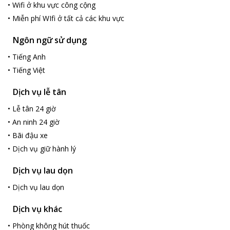
•
Wifi ở khu vực công cộng
cho những du khách tìm kiếm sự sạch sẽ, thoải mái và dễ dàng
•
Miễn phí WIfi ở tất cả các khu vực
tại Thành phố Hồ Chí Minh. Bến Nhà Rồng cách Khách sạn
Thanh Bình km trong khi Bảo tàng Mỹ thuật cách đó 5,5 km.
Ngôn ngữ sử dụng
Sân bay gần nhất là Sân bay Quốc tế Tân Sơn Nhất, cách khách
sạn 10 km.
•
Tiếng Anh
•
Tiếng Việt
Dịch vụ lễ tân
•
Lễ tân 24 giờ
•
An ninh 24 giờ
•
Bãi đậu xe
•
Dịch vụ giữ hành lý
Dịch vụ lau dọn
•
Dịch vụ lau dọn
Dịch vụ khác
•
Phòng không hút thuốc