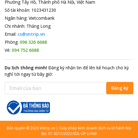
Phường Tây Hồ, Thành phố Hà Nội, Việt Nam
Số tài khoản
:
1023431230
Ngân hàng
:
Vietcombank
Chi nhánh
:
Thăng Long
Email:
cs@vntrip.vn
Phòng:
096 326 6688
Vé:
094 752 6688
Du lịch thông minh
!
Đăng ký nhận tin để lên kế hoạch cho kỳ
nghỉ tới ngay từ bây giờ
:
Đăng ký
Bản quyền
©
2026
Vntrip.vn
|
Giấy phép kinh doanh dịch vụ lữ hành Nội
địa: 01-0213/2022/SDL-GP LHNĐ