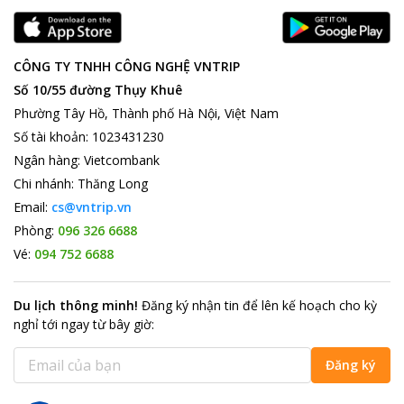
CÔNG TY TNHH CÔNG NGHỆ VNTRIP
Số 10/55 đường Thụy Khuê
Phường Tây Hồ, Thành phố Hà Nội, Việt Nam
Số tài khoản
:
1023431230
Ngân hàng
:
Vietcombank
Chi nhánh
:
Thăng Long
Email:
cs@vntrip.vn
Phòng:
096 326 6688
Vé:
094 752 6688
Du lịch thông minh
!
Đăng ký nhận tin để lên kế hoạch cho kỳ
nghỉ tới ngay từ bây giờ
:
Đăng ký