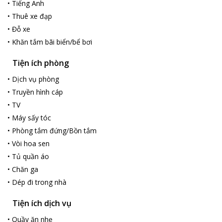
•
Tiếng Anh
•
Thuê xe đạp
•
Đỗ xe
•
Khăn tắm bãi biển/bể bơi
Tiện ích phòng
•
Dịch vụ phòng
•
Truyền hình cáp
•
TV
•
Máy sấy tóc
•
Phòng tắm đứng/Bồn tắm
•
Vòi hoa sen
•
Tủ quần áo
•
Chăn ga
•
Dép đi trong nhà
Tiện ích dịch vụ
•
Quầy ăn nhẹ