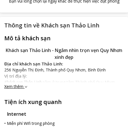
Bạn vui lòng chọn lại ngày khác để thực hiện việc đặt phòng
Thông tin về
Khách sạn Thảo Linh
Mô tả khách sạn
Khách sạn Thảo Linh - Ngắm nhìn trọn vẹn Quy Nhơn
xinh đẹp
Địa chỉ khách sạn Thảo Linh:
256 Nguyễn Thị Định, Thành phố Quy Nhơn, Bình Định
Vị trí địa lý:
Khách sạn Thảo Linh
nằm ở trung tâm Thành phố Quy Nhơn,
Xem thêm
cách biển Quy Nhơn 200m, chỉ 10p đi bộ. Nơi đây còn giúp bạn
thuận tiện hơn khi có nhu cầu đến các khu vui chơi, giải trí, ăn
uống, sân golf, các trung tâm giao dịch và thương mại… Tham
Tiện ích xung quanh
quan các danh lam thắng cảnh nổi tiếng ở Bình Định như Điện
thờ Tây Sơn, Thành Hoàng Đế, Tháp Chàm, Chùa Cổ như chùa
Internet
Thập Tháp, Chùa Linh Phong, Chùa Nhạn Sơn, Biển Trung
•
Miễn phí Wifi trong phòng
Lương....Thắng cảnh Ghềnh Ráng Tiên Sa, bãi Biển Quy Hòa,