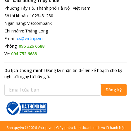
Số 10/55 đường Thụy Khuê
Phường Tây Hồ, Thành phố Hà Nội, Việt Nam
Số tài khoản
:
1023431230
Ngân hàng
:
Vietcombank
Chi nhánh
:
Thăng Long
Email:
cs@vntrip.vn
Phòng:
096 326 6688
Vé:
094 752 6688
Du lịch thông minh
!
Đăng ký nhận tin để lên kế hoạch cho kỳ
nghỉ tới ngay từ bây giờ
:
Đăng ký
Bản quyền
©
2026
Vntrip.vn
|
Giấy phép kinh doanh dịch vụ lữ hành Nội