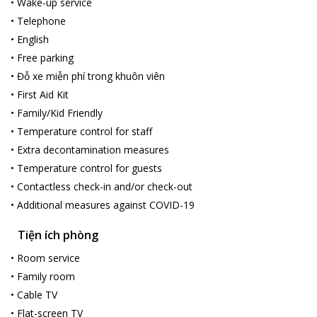
•
Wake-up service
•
Telephone
•
English
•
Free parking
•
Đỗ xe miễn phí trong khuôn viên
•
First Aid Kit
•
Family/Kid Friendly
•
Temperature control for staff
•
Extra decontamination measures
•
Temperature control for guests
•
Contactless check-in and/or check-out
•
Additional measures against COVID-19
Tiện ích phòng
•
Room service
•
Family room
•
Cable TV
•
Flat-screen TV