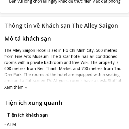
Bạn vui lòng chọn lại ngày khác để thực hiện việc đặt phòng
Thông tin về
Khách sạn The Alley Saigon
Mô tả khách sạn
The Alley Saigon Hotel is set in Ho Chi Minh City, 500 metres
from Fine Arts Museum. The 3-star hotel has air-conditioned
rooms with a private bathroom and free WiFi. The property is
600 metres from Ben Thanh Market and 700 metres from Tao
Dan Park. The rooms at the hotel are equipped with a seating
area and a flat-screen TV. All guest rooms have a desk. Staff at
the 24-hour front desk speak English and Vietnamese. Popular
Xem thêm
points of interest near The Alley Saigon Hotel include Ben Thanh
Street Food Market, Takashimaya Vietnam and Reunification
Tiện ích xung quanh
Palace. Tan Son Nhat International Airport is 7 km from the
property.
Tiện ích khách sạn
•
ATM