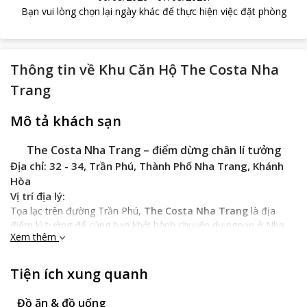
Bạn vui lòng chọn lại ngày khác để thực hiện việc đặt phòng
Thông tin về
Khu Căn Hộ The Costa Nha
Trang
Mô tả khách sạn
The Costa Nha Trang – điểm dừng chân lí tưởng
Địa chỉ: 32 - 34, Trần Phú, Thành Phố Nha Trang, Khánh
Hòa
Vị trí địa lý:
Tọa lạc trên đường Trần Phú,
The Costa Nha Trang
là địa
điểm lý tưởng để cùng bạn khởi hành chuyến du ngoạn ở Nha
Xem thêm
Trang. Từ trung tâm thành phố hoặc ga Nha Trang bạn chỉ cần
5 - 10 phút di chuyển đến khách sạn bằng ô tô.
The Costa Nha
Trang
rất gần các siêu thị, nhà hàng, quán bar …và cách khu du
Tiện ích xung quanh
lịch Vinpearland 2,5 km; sân bay Cam Ranh gần 38 km.
Đặc điểm khách sạn:
Đồ ăn & đồ uống