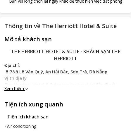
Bạn vui lòng chọn lại ngày khác để thực hiện việc đặt phòng
Thông tin về
The Herriott Hotel & Suite
Mô tả khách sạn
THE HERRIOTT HOTEL & SUITE - KHÁCH SẠN THE
HERRIOTT
Địa chỉ:
lô 7&8 Lê Văn Quý, An Hải Bắc, Sơn Trà, Đà Nẵng
Vị trí địa lý
The Herriott Hotel & Suite tọa lạc tại vị trí đắc địa ở
Xem thêm
thành phố Đà Nẵng, cách Cầu Sông Hàn 1.3 km và 1.5 km
từ Trung tâm thương mại Indochina Riverside. Khách sạn
Tiện ích xung quanh
cũng cách Bảo tàng Chăm 2.1 km trong khi Công viên
Châu Á cách The Herriott 3.8 km. Từ khách sạn đến sân
Tiện ích khách sạn
bay quốc tế Đà Nẵng chỉ 5.2 km với 15 phút di chuyển
nhanh chóng.
•
Air conditioning