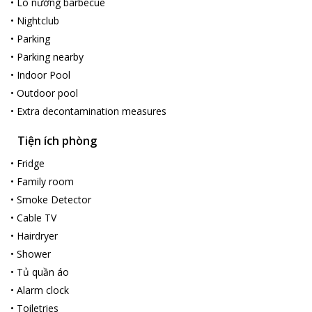
•
Lò nướng barbecue
•
Nightclub
•
Parking
•
Parking nearby
•
Indoor Pool
•
Outdoor pool
•
Extra decontamination measures
Tiện ích phòng
•
Fridge
•
Family room
•
Smoke Detector
•
Cable TV
•
Hairdryer
•
Shower
•
Tủ quần áo
•
Alarm clock
•
Toiletries