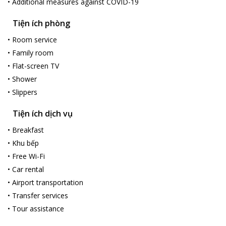
•
Additional measures against COVID-19
Tiện ích phòng
•
Room service
•
Family room
•
Flat-screen TV
•
Shower
•
Slippers
Tiện ích dịch vụ
•
Breakfast
•
Khu bếp
•
Free Wi-Fi
•
Car rental
•
Airport transportation
•
Transfer services
•
Tour assistance