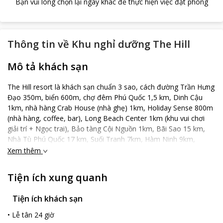
Bạn vui lòng chọn lại ngày khác để thực hiện việc đặt phòng
Thông tin về
Khu nghỉ dưỡng The Hill
Mô tả khách sạn
The Hill resort là khách sạn chuẩn 3 sao, cách đường Trần Hưng
Đạo 350m, biển 600m, chợ đêm Phú Quốc 1,5 km, Dinh Cậu
1km, nhà hàng Crab House (nhà ghẹ) 1km, Holiday Sense 800m
(nhà hàng, coffee, bar), Long Beach Center 1km (khu vui chơi
giải trí + Ngọc trai), Bảo tàng Cội Nguồn 1km, Bãi Sao 15 km,
Nhà Tù Phú Quốc 17 km, Suối Tranh 7km, Hàm Ninh 9km,
Vinpearland & Safari 25km, Biển Vũng Bầu 15km, Chùa Hộ Quốc
Xem thêm
10km Gần Khách sạn có nhiều quán ăn, cửa hàng
Tiện ích xung quanh
Tiện ích khách sạn
•
Lễ tân 24 giờ