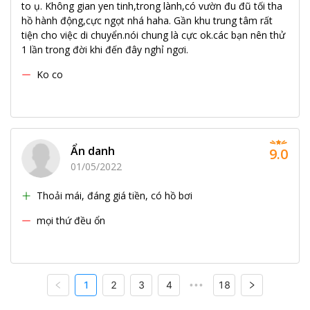
to ụ. Không gian yen tinh,trong lành,có vườn đu đũ tối tha
hồ hành động,cực ngọt nhá haha. Gần khu trung tâm rất
tiện cho việc di chuyển.nói chung là cực ok.các bạn nên thử
1 lần trong đời khi đến đây nghỉ ngơi.
Ko co
Ẩn danh
9.0
01/05/2022
Thoải mái, đáng giá tiền, có hồ bơi
mọi thứ đều ổn
1
2
3
4
18
•••