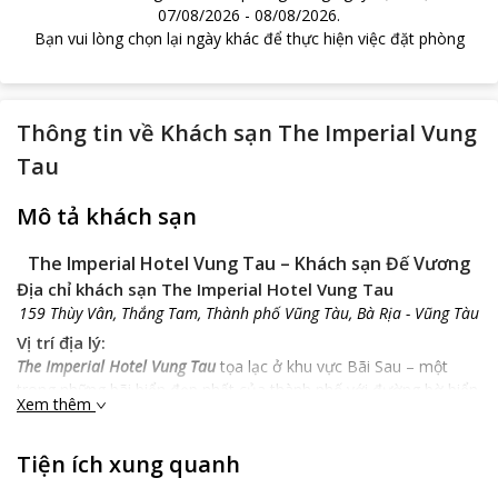
07/08/2026
-
08/08/2026
.
Bạn vui lòng chọn lại ngày khác để thực hiện việc đặt phòng
Thông tin về
Khách sạn The Imperial Vung
Tau
Mô tả khách sạn
The Imperial Hotel Vung Tau – Khách sạn Đế Vương
Địa chỉ khách sạn The Imperial Hotel Vung Tau
159 Thùy Vân, Thắng Tam, Thành phố Vũng Tàu, Bà Rịa - Vũng Tàu
Vị trí địa lý:
The Imperial Hotel Vung Tau
tọa lạc ở khu vực Bãi Sau – một
trong những bãi biển đẹp nhất của thành phố với đường bờ biển
Xem thêm
chạy dài 10km. Cách sân bay quốc tế Tân Sơn Nhất khoảng
125km mất 2h lái xe, nếu bạn đi đường bộ thì bến xe bus Vũng
Tiện ích xung quanh
Tàu cách khách sạn khoảng 1,2km. Từ khách sạn, du khách có
thể tới các địa điểm thăm quan nổi tiếng của Vũng Tàu như: