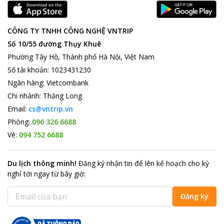
CÔNG TY TNHH CÔNG NGHỆ VNTRIP
Số 10/55 đường Thụy Khuê
Phường Tây Hồ, Thành phố Hà Nội, Việt Nam
Số tài khoản
:
1023431230
Ngân hàng
:
Vietcombank
Chi nhánh
:
Thăng Long
Email:
cs@vntrip.vn
Phòng:
096 326 6688
Vé:
094 752 6688
Du lịch thông minh
!
Đăng ký nhận tin để lên kế hoạch cho kỳ
nghỉ tới ngay từ bây giờ
:
Đăng ký