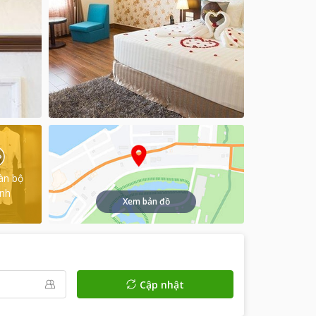
àn bộ
ình
Xem bản đồ
Cập nhật