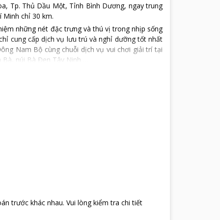
Hòa, Tp. Thủ Dầu Một, Tỉnh Bình Dương, ngay trung
 Minh chỉ 30 km.
nghiệm những nét đặc trưng và thú vị trong nhịp sống
chỉ cung cấp dịch vụ lưu trú và nghỉ dưỡng tốt nhất
g Nam Bộ cùng chuỗi dịch vụ vui chơi giải trí tại
 Bà, núi Bà Đen Tây Ninh …
nh một nơi lý tưởng dành cho khách du lịch, thương
. Với 92 phòng, mỗi phòng đều được trang bị đầy
ân thiện sẽ mang đến những phút thư giãn, thoải mái
 của chúng tôi.
oán trước khác nhau
.
Vui lòng kiểm tra chi tiết