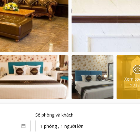
Xem to
27
h
Số phòng và khách
1
phòng
,
1
người lớn