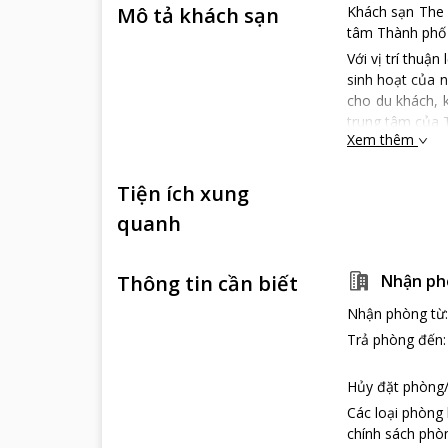
Mô tả khách sạn
Khách sạn The 
tâm Thành phố 
Với vị trí thuậ
sinh hoạt của n
cho du khách, 
trung tâm của 
Xem thêm
Khách sạn The M
nhân và cả nhữ
Tiện ích xung
đủ tiện nghi nh
Phòng nghỉ với 
quanh
cho quý khách
Chúng tôi tin r
Thông tin cần biết
Nhận ph
Nhận phòng từ
Trả phòng đến
Hủy đặt phòng/
Các loại phòng
chính sách phòn