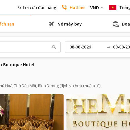
Tra cứu đơn hàng
Hotline
Tiếng
VND
ách sạn
Vé máy bay
Doa
a Boutique Hotel
Phú Hoà, Thủ Dầu Một, Bình Dương (định vị chưa chuẩn) cũ)