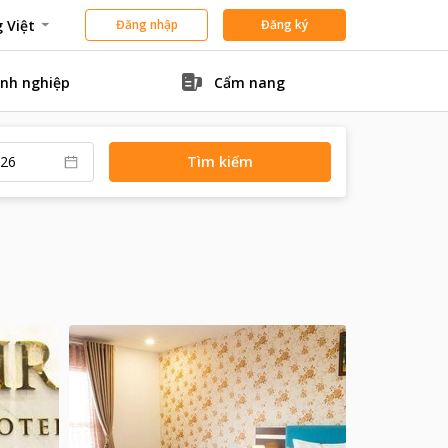
 Việt
Đăng nhập
Đăng ký
nh nghiệp
Cẩm nang
Tìm kiếm