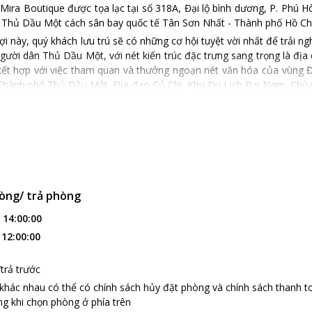
Mira Boutique được tọa lạc tại số 318A, Đại lộ bình dương, P. Phú 
Thủ Dầu Một cách sân bay quốc tế Tân Sơn Nhất - Thành phố Hồ Chí
n lợi này, quý khách lưu trú sẽ có những cơ hội tuyệt vời nhất để trải 
gười dân Thủ Dầu Một, với nét kiến trúc đặc trưng sang trọng là địa 
kết hợp với việc tham quan và thưởng ngoạn nét văn hóa của vùng Đôn
Thành phố Thủ Dầu Một, Địa đạo Củ Chi, Khu Du Lịch Đại Nam, Chùa
ira Botuique liên tục có những thay đổi, làm mới dịch vụ để trở thà
ng người muốn đến để thưởng thức ẩm thực, hội họp hay tổ chức tiệc
ư TV màn hình phẳng 40-50 inches, kết nối Wifi Internet 24/24,…
trang thiết bị hiện đại cùng với đội ngũ nhân viên chuyên nghiệp, th
ằng, khi đến với Khách sạn The Mira, quý khách sẽ hài lòng với dịch vụ
òng/ trả phòng
:
14:00:00
:
12:00:00
trả trước
 khác nhau có thể có chính sách hủy đặt phòng và chính sách thanh t
g khi chọn phòng ở phía trên