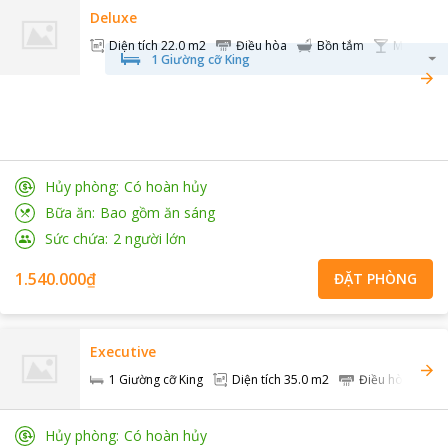
Deluxe
Diện tích
22.0 m2
Điều hòa
Bồn tắm
Mini bar
1 Giường cỡ King
Hủy phòng
Có hoàn hủy
Bữa ăn
Bao gồm ăn sáng
Sức chứa
2
người lớn
1.540.000₫
ĐẶT PHÒNG
Executive
1 Giường cỡ King
Diện tích
35.0 m2
Điều hòa
Hủy phòng
Có hoàn hủy