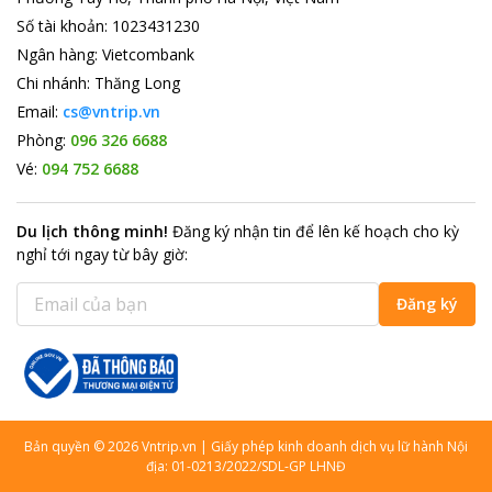
Số tài khoản
:
1023431230
Ngân hàng
:
Vietcombank
Chi nhánh
:
Thăng Long
Email:
cs@vntrip.vn
Phòng:
096 326 6688
Vé:
094 752 6688
Du lịch thông minh
!
Đăng ký nhận tin để lên kế hoạch cho kỳ
nghỉ tới ngay từ bây giờ
:
Đăng ký
Bản quyền
©
2026
Vntrip.vn
|
Giấy phép kinh doanh dịch vụ lữ hành Nội
địa: 01-0213/2022/SDL-GP LHNĐ