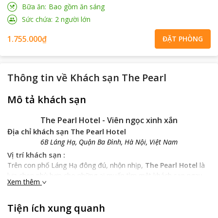
Bữa ăn
Bao gồm ăn sáng
Sức chứa
2
người lớn
1.755.000₫
ĐẶT PHÒNG
Thông tin về
Khách sạn The Pearl
Mô tả khách sạn
The Pearl Hotel - Viên ngọc xinh xắn
Địa chỉ khách sạn The Pearl Hotel
6B Láng Hạ, Quận Ba Đình, Hà Nội, Việt Nam
Vị trí khách sạn :
Trên con phố Láng Hạ đông đú, nhộn nhịp,
The Pearl Hotel
là
lựa chọn phù hợp cho những ai muốn tìm một khách sạn ngay
Xem thêm
gần trung tâm Hà Nội.
Đặc điểm khách sạn:
Tiện ích xung quanh
The Pearl Hotel
với màu trắng trang nhã, được xây dựng theo