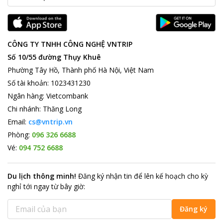
CÔNG TY TNHH CÔNG NGHỆ VNTRIP
Số 10/55 đường Thụy Khuê
Phường Tây Hồ, Thành phố Hà Nội, Việt Nam
Số tài khoản
:
1023431230
Ngân hàng
:
Vietcombank
Chi nhánh
:
Thăng Long
Email:
cs@vntrip.vn
Phòng:
096 326 6688
Vé:
094 752 6688
Du lịch thông minh
!
Đăng ký nhận tin để lên kế hoạch cho kỳ
nghỉ tới ngay từ bây giờ
:
Đăng ký