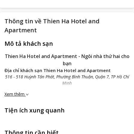
Thông tin về
Thien Ha Hotel and
Apartment
Mô tả khách sạn
Thien Ha Hotel and Apartment
- Ngôi nhà thứ hai cho
bạn
Địa chỉ khách sạn Thien Ha Hotel and Apartment
516 - 518 Huỳnh Tấn Phát, Phường Bình Thuận, Quận 7, TP Hồ Chí
Minh
Vị trí địa lý
Xem thêm
Thien Ha Hotel and Apartment
tọa lạc ở đường Huỳnh Tấn
Phát, Quận 7, cách trung tâm TP. Hồ Chí Minh 5 km, cách sân
Tiện ích xung quanh
bay quốc tế Tân Sơn Nhất khoảng 12 km. Từ đây, bạn có thể dễ
dàng tiếp cận nét đẹp của Sài Gòn ở mọi góc cạnh. Bạn có thể
dễ dàng di chuyển đến các địa điểm du lịch nổi tiếng ở Sài Gòn
như: Thảo Điền, khu du lịch Văn Thánh, cầu Thủ Thiêm...
Thông tin cần biết