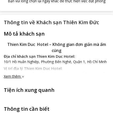
Bạn vui lòng chọn lại ngày khác để thực hiện việc đặt phòng
Thông tin về
Khách sạn Thiên Kim Đức
Mô tả khách sạn
Thien Kim Duc Hotel – Không gian đơn giản mà ấm
cúng
Địa chỉ khách sạn Thien Kim Duc Hotel:
10/1 Hồ Huấn Nghiệp, Phường Bến Nghé, Quận 1, Hồ Chí Minh
Vị trí địa lý Thien Kim Duc Hotel:
Tọa lạc tại trung tâm thành phố - nơi tập trung những trung tâm
Xem thêm
thương mại, các nhà hàng lớn nên tạo điều kiện cho
Thien Kim
Duc Hotel
thu hút hàng ngàn du khách mỗi năm. Không chỉ có
Tiện ích xung quanh
vậy, khách sạn rất thuận tiện đường giao thông khi cách sân bay
Tân Sơn Nhất khoảng 7km. Đây chính là điểm dừng chân lý
tưởng cho những ai thích khám phá những vùng đất mới, ưa di
chuyển và muốn tiếp cận, khám phá thành phố xinh đẹp này trên
Thông tin cần biết
nhiều góc cạnh với những nét chân thực của cuộc sống.