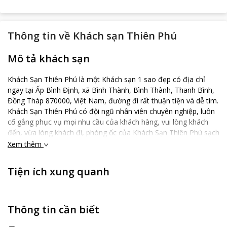
Thông tin về
Khách sạn Thiên Phú
Mô tả khách sạn
Khách Sạn Thiên Phú là một Khách sạn 1 sao đẹp có địa chỉ
ngay tại Ấp Bình Định, xã Bình Thành, Bình Thành, Thanh Bình,
Đồng Tháp 870000, Việt Nam, đường đi rất thuận tiện và dễ tìm.
Khách Sạn Thiên Phú có đội ngũ nhân viên chuyên nghiệp, luôn
cố gắng phục vụ mọi nhu cầu của khách hàng, vui lòng khách
đến, vừa lòng khách đi, phòng ốc của Khách Sạn Thiên Phú sạch
đẹp, đầy đủ tiện ích trong phòng, có đầy đủ nóng lạnh, internet.
Xem thêm
Các cặp đôi đặc biệt thích địa điểm Khách Sạn Thiên Phú và họ
đã cho 3 điểm sau khi nghỉ tại đây. Chỗ nghỉ này cũng được
Tiện ích xung quanh
đánh giá là đáng giá tiền nhất ở quanh khu vực, bạn sẽ tiết kiệm
được nhiều hơn so với các chỗ nghỉ khác.
Thông tin cần biết