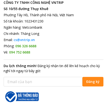
CÔNG TY TNHH CÔNG NGHỆ VNTRIP
Số 10/55 đường Thụy Khuê
Phường Tây Hồ, Thành phố Hà Nội, Việt Nam
Số tài khoản
:
1023431230
Ngân hàng
:
Vietcombank
Chi nhánh
:
Thăng Long
Email:
cs@vntrip.vn
Phòng:
096 326 6688
Vé:
094 752 6688
Du lịch thông minh
!
Đăng ký nhận tin để lên kế hoạch cho kỳ
nghỉ tới ngay từ bây giờ
:
Đăng ký