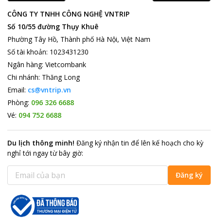
riêng mình.
CÔNG TY TNHH CÔNG NGHỆ VNTRIP
Các điểm du lịch hút khách gần khách sạn
Số 10/55 đường Thụy Khuê
Do khách sạn
Thiên Thai
nằm ngay trung tâm thành phố Hà
Phường Tây Hồ, Thành phố Hà Nội, Việt Nam
Nội nên việc tham quan các địa danh xung quanh trở nên rất dễ
Số tài khoản
:
1023431230
dàng. Từ khách sạn chỉ đi bộ vài phút là bạn đến được Vườn hoa
Hàng Đậu, hay có thể đến với Chùa Trấn Quốc, chùa Một Cột,
Ngân hàng
:
Vietcombank
Hoàng Thành Thăng Long, Thư viện Hà Nội, Cung văn Hóa Hữu
Chi nhánh
:
Thăng Long
Nghị và nhất là nơi đây rất gần Hội trường Ba Đình, bạn có thể
Email:
cs@vntrip.vn
đến thăm lăng của Hồ chủ tịch. Ngoài ra bạn có thể dễ dàng
Phòng:
096 326 6688
đón xe để đến các khu thương mại lớn như Tràng Tiền Plaza,
Chợ Yên Phụ… Với giao thông thuận tiện tại đây thì việc tham
Vé:
094 752 6688
quan khắp các địa danh của Hà Nội là điều vô cùng đơn giản.
Du lịch thông minh
!
Đăng ký nhận tin để lên kế hoạch cho kỳ
nghỉ tới ngay từ bây giờ
:
Đăng ký