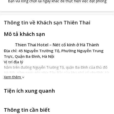
Bạn vui lòng chọn lại ngày khác để thực hiện việc đặt phòng
Thông tin về
Khách sạn Thiên Thai
Mô tả khách sạn
Thien Thai Hotel – Nét cổ kính ở Hà Thành
Địa chỉ: 45 Nguyễn Trường Tộ, Phường Nguyễn Trung
Trực, Quận Ba Đình, Hà Nội
Vị trí địa lý
Nằm trên đường Nguyễn Trường Tộ, quận Ba Đình của thủ đô
Hà Nội, nằm ngay góc phía Tây Bắc của khu phố cổ yên tĩnh, từ
Xem thêm
Thiên Thai hotel
bạn chỉ cần đi bộ 5 phút là đến ngay chợ
Đông Xuân. Ngoài ra việc nằm ngay cạnh khu phố cổ giúp cho
việc khám phà nét cổ kính của Hà Nội trở nên vô cùng dễ dàng.
Tiện ích xung quanh
Sauk hi đã khám phà hết những nét cổ kính của Hà Nội, từ Thiên
Thai bạn có thể mất vài phút đi xe để đến những khu thương
mại sầm uất để khám phá một Hà Nội hiện đại và năng động
Thông tin cần biết
hơn.