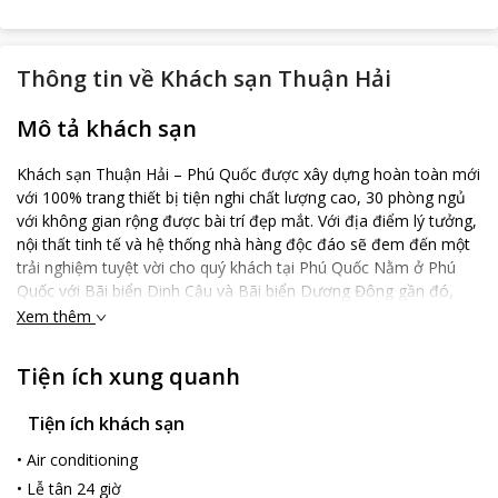
Thông tin về
Khách sạn Thuận Hải
Mô tả khách sạn
Khách sạn Thuận Hải – Phú Quốc được xây dựng hoàn toàn mới
với 100% trang thiết bị tiện nghi chất lượng cao, 30 phòng ngủ
với không gian rộng được bài trí đẹp mắt. Với địa điểm lý tưởng,
nội thất tinh tế và hệ thống nhà hàng độc đáo sẽ đem đến một
trải nghiệm tuyệt vời cho quý khách tại Phú Quốc Nằm ở Phú
Quốc với Bãi biển Dinh Cậu và Bãi biển Dương Đông gần đó,
Thuận Hải Hotel Phú Quốc - by Bay Luxury cung cấp chỗ nghỉ
Xem thêm
với chỗ đỗ xe riêng miễn phí. Căn hộ 1 sao này có các phòng
máy lạnh với phòng tắm riêng. Sòng bạc Corona cách căn hộ 21
Tiện ích xung quanh
km và công viên giải trí Vinpear Land Phú Quốc cách đó 21 km.
Tất cả các phòng trong khu chung cư đều được trang bị TV màn
Tiện ích khách sạn
hình phẳng. Các điểm tham quan nổi tiếng gần căn hộ bao gồm
chùa Sùng Hưng, Chợ đêm Phú Quốc và Dinh Cậu. Sân bay gần
•
Air conditioning
nhất là Sân bay Quốc tế Phú Quốc, cách Thuận Hải Hotel Phú
•
Lễ tân 24 giờ