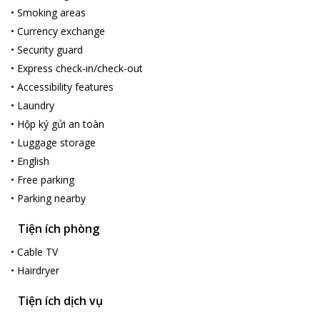
Quốc - by Bay Luxury 6 km.
•
Smoking areas
•
Currency exchange
•
Security guard
•
Express check-in/check-out
•
Accessibility features
•
Laundry
•
Hộp ký gửi an toàn
•
Luggage storage
•
English
•
Free parking
•
Parking nearby
Tiện ích phòng
•
Cable TV
•
Hairdryer
Tiện ích dịch vụ