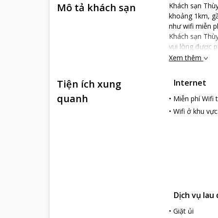
Mô tả khách sạn
Khách sạn Thùy
khoảng 1km, gần
như wifi miễn p
Khách sạn Thùy
vui lòng được 
Xem thêm
Tiện ích xung
Internet
quanh
•
Miễn phí Wifi
•
Wifi ở khu vự
Dịch vụ lau
•
Giặt ủi