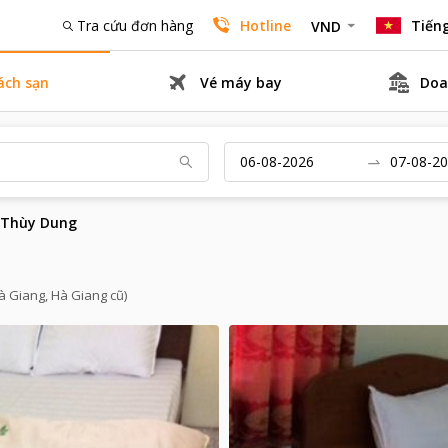
Tra cứu đơn hàng
Hotline
Tiếng
VND
ách sạn
Vé máy bay
Doa
 Thùy Dung
à Giang, Hà Giang cũ)