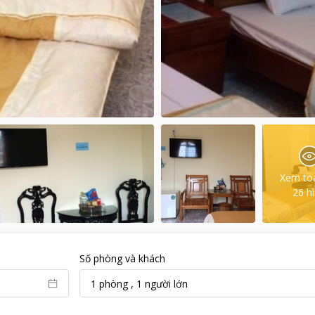
Xem to
26
h
Số phòng và khách
1
phòng
,
1
người lớn