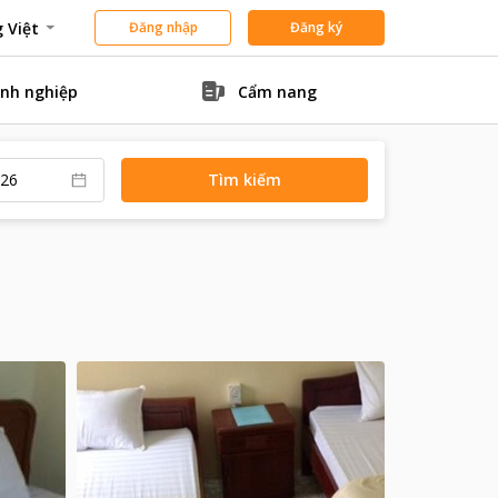
 Việt
Đăng nhập
Đăng ký
nh nghiệp
Cẩm nang
Tìm kiếm