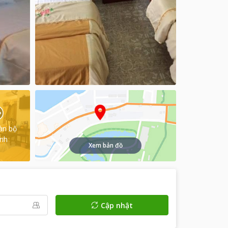
àn bộ
ình
Xem bản đồ
Cập nhật